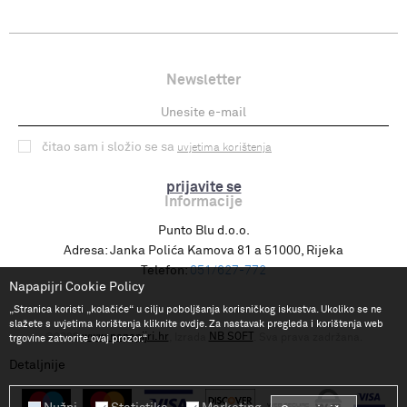
Newsletter
čitao sam i složio se sa
uvjetima korištenja
prijavite se
Informacije
Punto Blu d.o.o.
Adresa:
Janka Polića Kamova 81 a 51000, Rijeka
Telefon:
051/627-772
Napapijri Cookie Policy
„Stranica koristi „kolačiće“ u cilju poboljšanja korisničkog iskustva. Ukoliko se ne
slažete s uvjetima korištenja kliknite ovdje. Za nastavak pregleda i korištenja web
www.napapijri.hr
NB SOFT
©2026
, Izrada
. Sva prava zadržana.
trgovine zatvorite ovaj prozor.“
Detaljnije