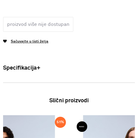
proizvod više nije dostupan
Sačuvajte u listi želja
Specifikacija
Uvoznik: Punto Blu d.o.o. Viška 23, Split, Hrvatska. Proizvođač: VF
International SAGL-Stabio, Švicarska Žene: Duks Zemlja podrijetla:
Bangladeš SS25
Slični proizvodi
51
%