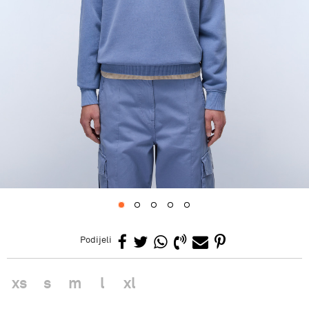
1
2
3
4
5
Podijeli
xs
s
m
l
xl