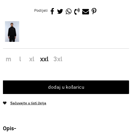
Podijeli
m
l
xl
xxl
3xl
dodaj u košaricu
Sačuvajte u listi želja
Opis