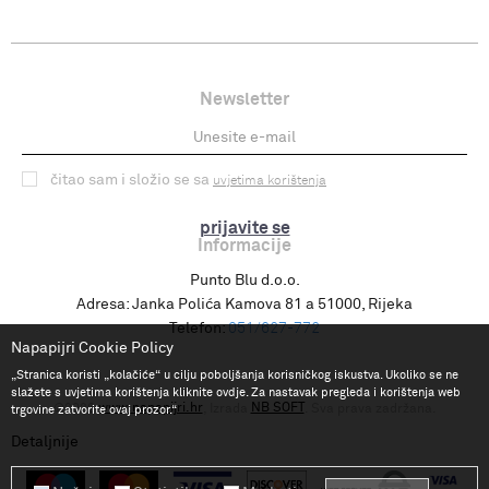
Newsletter
čitao sam i složio se sa
uvjetima korištenja
prijavite se
Informacije
Punto Blu d.o.o.
Adresa:
Janka Polića Kamova 81 a 51000, Rijeka
Telefon:
051/627-772
Napapijri Cookie Policy
„Stranica koristi „kolačiće“ u cilju poboljšanja korisničkog iskustva. Ukoliko se ne
slažete s uvjetima korištenja kliknite ovdje. Za nastavak pregleda i korištenja web
www.napapijri.hr
NB SOFT
©2026
, Izrada
. Sva prava zadržana.
trgovine zatvorite ovaj prozor.“
Detaljnije