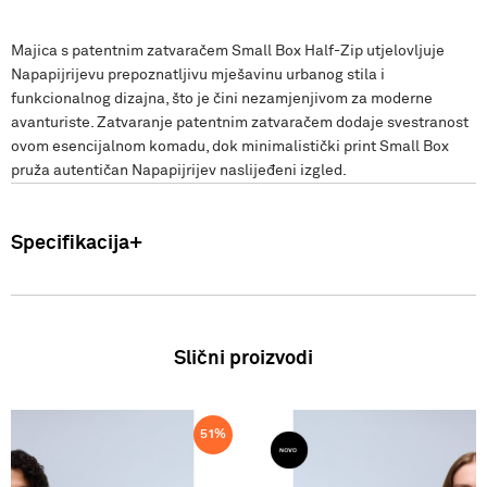
Majica s patentnim zatvaračem Small Box Half-Zip utjelovljuje
Napapijrijevu prepoznatljivu mješavinu urbanog stila i
funkcionalnog dizajna, što je čini nezamjenjivom za moderne
avanturiste. Zatvaranje patentnim zatvaračem dodaje svestranost
ovom esencijalnom komadu, dok minimalistički print Small Box
pruža autentičan Napapijrijev naslijeđeni izgled.
Specifikacija
Uvoznik: Punto Blu d.o.o. Viška 23, Split, Hrvatska. Proizvođač: VF
International SAGL-Stabio, Švicarska Muškarci Duks Zemlja
podrijetla: Bangladeš Sastav: 100% Pamuk FW25
Slični proizvodi
51
%