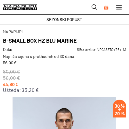
0
SEZONSKI POPUST
NAPAPIJRI
B-SMALL BOX HZ BLU MARINE
Duks
Šifra artikla:
NP0A88TO1761-M
Najniža cijena u prethodnih od 30 dana:
56,00 €
80,00
€
56,00
€
44,80
€
Ušteda:
35,20
€
30
%
20
%