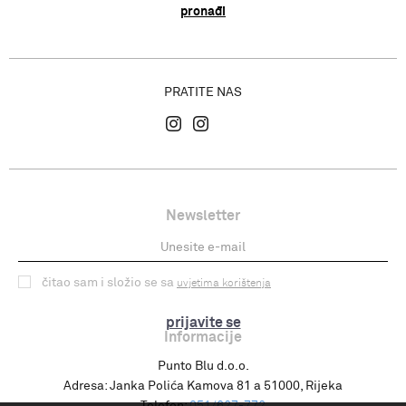
pronađi
PRATITE NAS
Newsletter
čitao sam i složio se sa
uvjetima korištenja
prijavite se
Informacije
Punto Blu d.o.o.
Adresa:
Janka Polića Kamova 81 a 51000, Rijeka
Telefon:
051/627-772