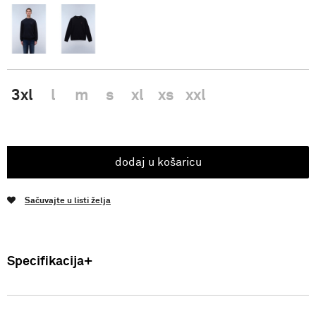
3xl
l
m
s
xl
xs
xxl
dodaj u košaricu
Sačuvajte u listi želja
Specifikacija
Uvoznik: Punto Blu d.o.o. Viška 23, Split, Hrvatska. Proizvođač: VF