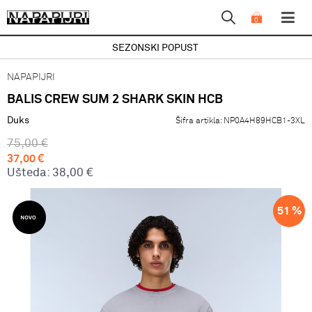
0
SEZONSKI POPUST
NAPAPIJRI
BALIS CREW SUM 2 SHARK SKIN HCB
Duks
Šifra artikla:
NP0A4H89HCB1-3XL
75,00
€
37,00
€
Ušteda:
38,00
€
51
%