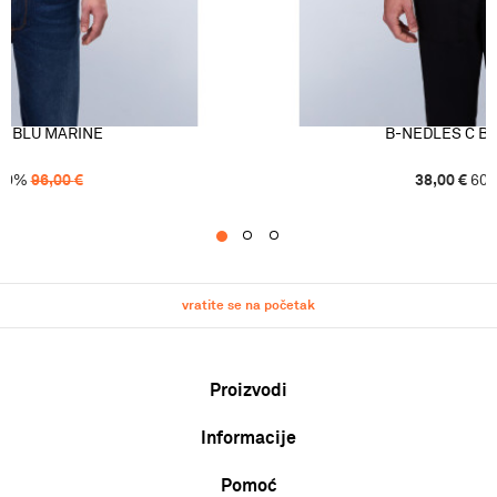
C BLU MARINE
B-NEDLES C B
60
%
96,00
€
38,00
€
60
1
2
3
vratite se na početak
Proizvodi
Informacije
Muškarci
Žene
Pomoć
O nama