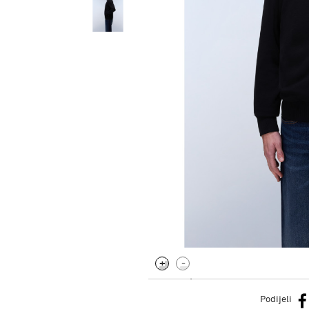
.
Podijeli