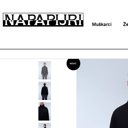
Muškarci
Ž
Napapijri Hrvatska online
Proizvodi
Odjeća
Duks
B