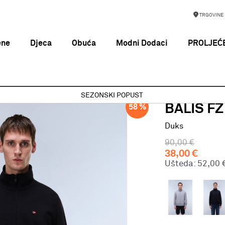
TRGOVINE
ene
Djeca
Obuća
Modni Dodaci
PROLJEĆE
ALIS FZ SUM BLACK 041
SEZONSKI POPUST
NAPAPIJRI
BALIS F
58
%
Duks
90,00
€
38,00
€
Ušteda:
52,00