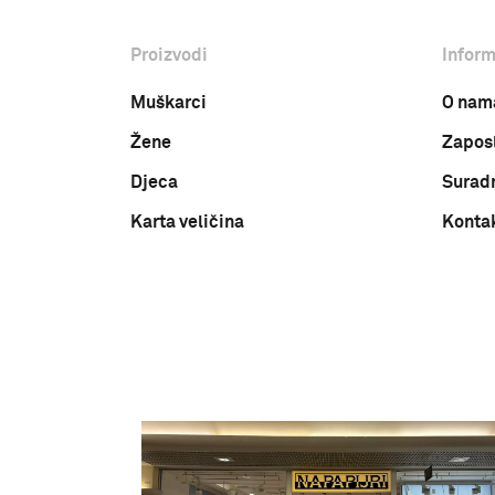
Proizvodi
Inform
Muškarci
O nam
Žene
Zapos
Djeca
Surad
Karta veličina
Konta