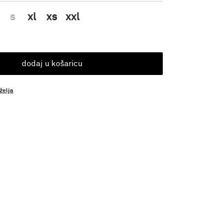
s
xl
xs
xxl
dodaj u košaricu
 želja