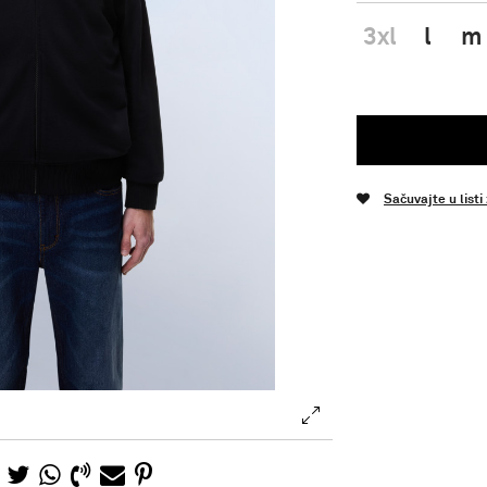
3xl
l
m
Sačuvajte u listi
.