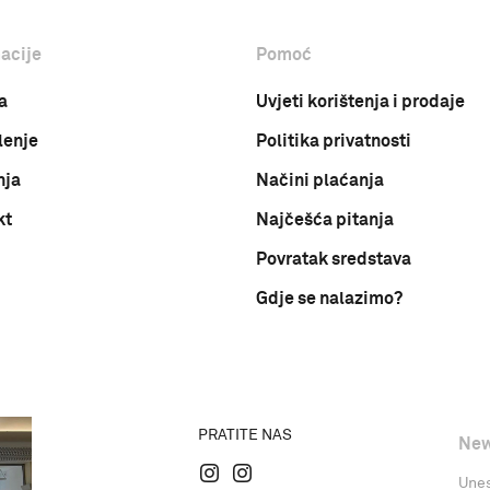
acije
Pomoć
a
Uvjeti korištenja i prodaje
lenje
Politika privatnosti
nja
Načini plaćanja
kt
Najčešća pitanja
Povratak sredstava
Gdje se nalazimo?
PRATITE NAS
New