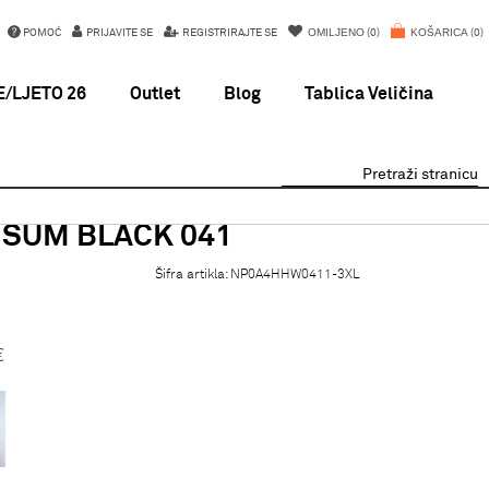
OMILJENO
KOŠARICA
POMOĆ
PRIJAVITE SE
REGISTRIRAJTE SE
0
0
/LJETO 26
Outlet
Blog
Tablica Veličina
Pretraži stranicu
Z SUM BLACK 041
Šifra artikla:
NP0A4HHW0411-3XL
€