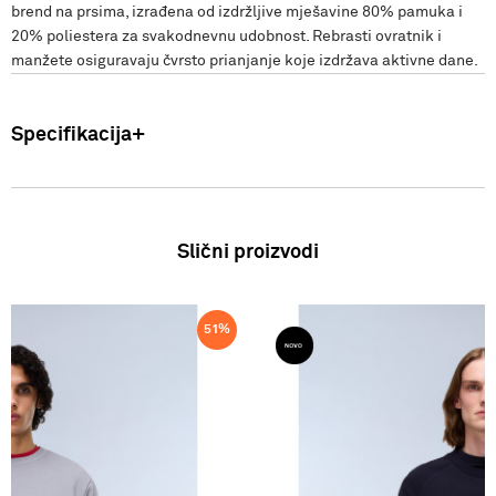
brend na prsima, izrađena od izdržljive mješavine 80% pamuka i
20% poliestera za svakodnevnu udobnost. Rebrasti ovratnik i
manžete osiguravaju čvrsto prianjanje koje izdržava aktivne dane.
Specifikacija
Uvoznik: Punto Blu d.o.o. Viška 23, Split, Hrvatska. Proizvođač: VF
International SAGL-Stabio, Švicarska Djeca Duks Zemlja
podrijetla: Turska Sastav: 80% Pamuk, 20% Poliester FW25
Slični proizvodi
51
%