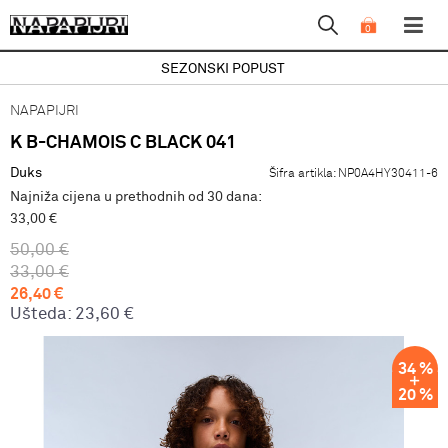
0
SEZONSKI POPUST
NAPAPIJRI
K B-CHAMOIS C BLACK 041
Duks
Šifra artikla:
NP0A4HY30411-6
Najniža cijena u prethodnih od 30 dana:
33,00 €
50,00
€
33,00
€
26,40
€
Ušteda:
23,60
€
34
%
20
%