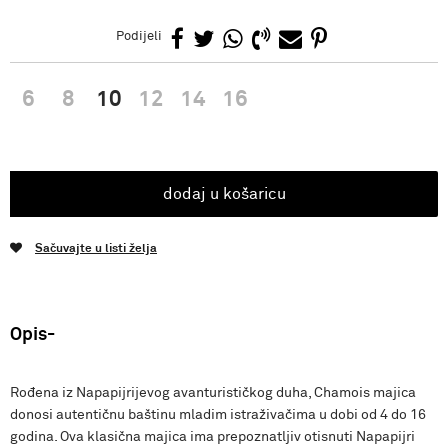
Podijeli
6
8
10
12
14
16
dodaj u košaricu
Sačuvajte u listi želja
Opis
Rođena iz Napapijrijevog avanturističkog duha, Chamois majica
donosi autentičnu baštinu mladim istraživačima u dobi od 4 do 16
godina. Ova klasična majica ima prepoznatljiv otisnuti Napapijri