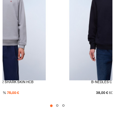
 2 SHARK SKIN HCB
B-NEDLES C 
51
%
75,00
€
38,00
€
60
1
2
3