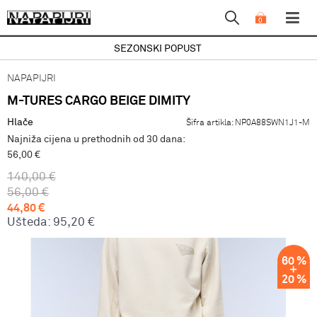
0
SEZONSKI POPUST
NAPAPIJRI
M-TURES CARGO BEIGE DIMITY
Hlače
Šifra artikla:
NP0A88SWN1J1-M
Najniža cijena u prethodnih od 30 dana:
56,00 €
140,00
€
56,00
€
44,80
€
Ušteda:
95,20
€
60
%
20
%