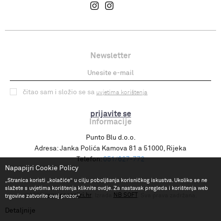
Newsletter
čitao sam i složio se sa
uvjetima korištenja
prijavite se
Informacije
Punto Blu d.o.o.
Adresa:
Janka Polića Kamova 81 a 51000, Rijeka
Telefon:
051/627-772
Napapijri Cookie Policy
„Stranica koristi „kolačiće“ u cilju poboljšanja korisničkog iskustva. Ukoliko se ne
slažete s uvjetima korištenja kliknite ovdje. Za nastavak pregleda i korištenja web
www.napapijri.hr
NB SOFT
©2026
, Izrada
. Sva prava zadržana.
trgovine zatvorite ovaj prozor.“
Detaljnije