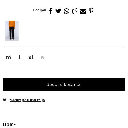
Podijeli
m
l
xl
s
dodaj u košaricu
Sačuvajte u listi želja
Opis