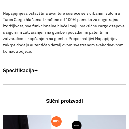
Napapijrijeva ostavština avanture susreće se s urbanim stilom u
Tures Cargo hlačama. Izrađene od 100% pamuka za dugotrajnu
izdržljivost, ove funkcionalne hlače imaju praktične cargo džepove
s sigurnim zatvaranjem na gumbe i pouzdanim patentnim
zatvaračem i kopčanjem na gumbe. Prepoznatljivi Napapijrijevi
zakrpe dodaju autentičan detalj ovom svestranom svakodnevnom
komadu odjeće.
Specifikacija
Uvoznik: Punto Blu d.o.o. Viška 23, Split, Hrvatska. Proizvođač: VF
International SAGL-Stabio, Švicarska Muškarci: Hlače Sastav:
100% Pamuk Zemlja podrijetla: Bangladeš FW25
Slični proizvodi
60
%