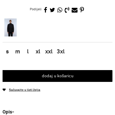
Podijeli
s
m
l
xl
xxl
3xl
dodaj u košaricu
Sačuvajte u listi želja
Opis