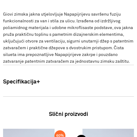
Giovi zimska jakna utjelovljuje Napapijrijevu savršenu fuziju
funkcionalnosti za van i stila za ulicu. Izrađena od izdržljivog
poliamidnog materijala i udobne mikroflisaste podstave, ova jakna
pruža praktičnu toplinu s pametnim dizajnerskim elementima,
uključujući otvore za ventilaciju, sigurni unutarnji džep s patentnim
zatvaračem i praktične džepove s dvostrukim pristupom. Čista
silueta ima prepoznatljive Napapijrijeve zakrpe i pouzdano
zatvaranje patentnim zatvaračem za jednostavnu zimsku zaštitu.
Specifikacija
Uvoznik: Punto Blu d.o.o. Viška 23, Split, Hrvatska. Proizvođač: VF
International SAGL-Stabio, Švicarska Muškarci: Jakna Sastav:
100% Poliamid Zemlja podrijetla: Bangladeš FW25
Slični proizvodi
60
%