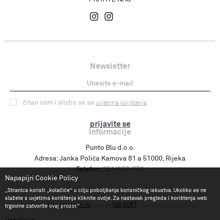
Newsletter
čitao sam i složio se sa
uvjetima korištenja
prijavite se
Informacije
Punto Blu d.o.o.
Adresa:
Janka Polića Kamova 81 a 51000, Rijeka
Telefon:
051/627-772
Napapijri Cookie Policy
„Stranica koristi „kolačiće“ u cilju poboljšanja korisničkog iskustva. Ukoliko se ne
slažete s uvjetima korištenja kliknite ovdje. Za nastavak pregleda i korištenja web
www.napapijri.hr
NB SOFT
©2026
, Izrada
. Sva prava zadržana.
trgovine zatvorite ovaj prozor.“