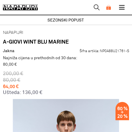
0
SEZONSKI POPUST
NAPAPIJRI
A-GIOVI WINT BLU MARINE
Jakna
Šifra artikla:
NP0A88U21761-S
Najniža cijena u prethodnih od 30 dana:
80,00 €
200,00
€
80,00
€
64,00
€
Ušteda:
136,00
€
60
%
20
%