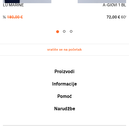
1 BLU MARINE
A-GIOVI 1 BL
0
%
180,00
€
72,00
€
60
1
2
3
vratite se na početak
Proizvodi
Informacije
Muškarci
Žene
Pomoć
O nama
Djeca
Zaposlenje
Uvjeti korištenja i prodaje
Narudžbe
Karta veličina
Suradnja
Politika privatnosti
Zamjena veličine ili zamjena artikla za drugi