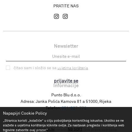
PRATITE NAS
Newsletter
čitao sam i složio se sa
uvjetima korištenja
prijavite se
Informacije
Punto Blu d.o.o.
Adresa:
Janka Polića Kamova 81 a 51000, Rijeka
Telefon:
051/627-772
Napapijri Cookie Policy
„Stranica koristi „kolačiće“ u cilju poboljšanja korisničkog iskustva. Ukoliko se ne
slažete s uvjetima korištenja kliknite ovdje. Za nastavak pregleda i korištenja web
www.napapijri.hr
NB SOFT
©2026
, Izrada
. Sva prava zadržana.
trgovine zatvorite ovaj prozor.“