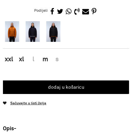
Podijeli
xxl
xl
l
m
s
dodaj u košaricu
Sačuvajte u listi želja
Opis