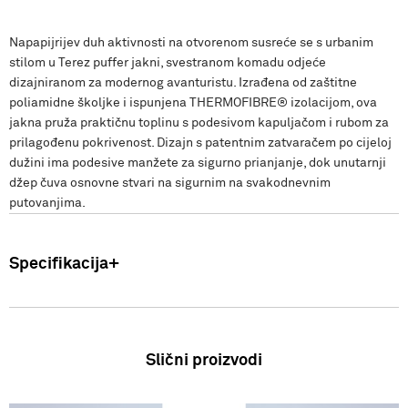
Napapijrijev duh aktivnosti na otvorenom susreće se s urbanim
stilom u Terez puffer jakni, svestranom komadu odjeće
dizajniranom za modernog avanturistu. Izrađena od zaštitne
poliamidne školjke i ispunjena THERMOFIBRE® izolacijom, ova
jakna pruža praktičnu toplinu s podesivom kapuljačom i rubom za
prilagođenu pokrivenost. Dizajn s patentnim zatvaračem po cijeloj
dužini ima podesive manžete za sigurno prianjanje, dok unutarnji
džep čuva osnovne stvari na sigurnim na svakodnevnim
putovanjima.
Specifikacija
Uvoznik: Punto Blu d.o.o. Viška 23, Split, Hrvatska. Proizvođač: VF
International SAGL-Stabio, Švicarska Muškarci: Jakna Sastav:
100% Poliamid Zemlja podrijetla: Indonezija FW25
Slični proizvodi