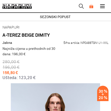
0
SEZONSKI POPUST
NAPAPIJRI
A-TEREZ BEIGE DIMITY
Jakna
Šifra artikla:
NP0A88TGN1J1-XXL
Najniža cijena u prethodnih od 30
dana: 196,00 €
280,00
€
196,00
€
156,80
€
Ušteda:
123,20
€
30
%
20
%