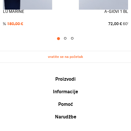
1 BLU MARINE
A-GIOVI 1 BL
0
%
180,00
€
72,00
€
60
1
2
3
vratite se na početak
Proizvodi
Informacije
Muškarci
Žene
Pomoć
O nama
Djeca
Zaposlenje
Uvjeti korištenja i prodaje
Narudžbe
Karta veličina
Suradnja
Politika privatnosti
Zamjena veličine ili zamjena artikla za drugi