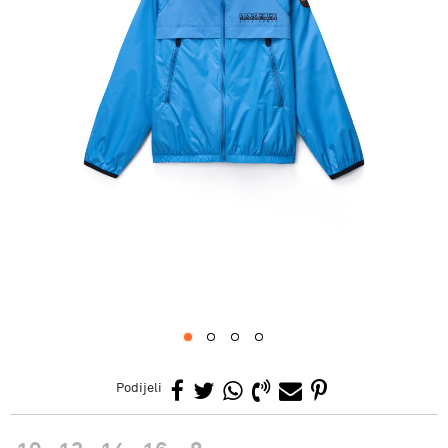
1
2
3
4
Podijeli