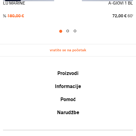
1 BLU MARINE
A-GIOVI 1 BL
0
%
180,00
€
72,00
€
60
1
2
3
vratite se na početak
Proizvodi
Informacije
Muškarci
Žene
Pomoć
O nama
Djeca
Zaposlenje
Uvjeti korištenja i prodaje
Narudžbe
Karta veličina
Suradnja
Politika privatnosti
Zamjena veličine ili zamjena artikla za drugi