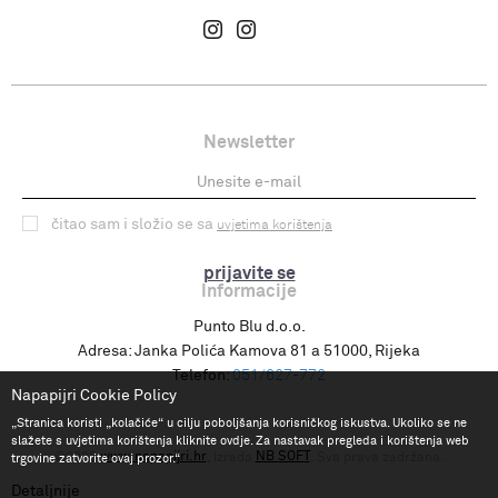
Newsletter
čitao sam i složio se sa
uvjetima korištenja
prijavite se
Informacije
Punto Blu d.o.o.
Adresa:
Janka Polića Kamova 81 a 51000, Rijeka
Telefon:
051/627-772
Napapijri Cookie Policy
„Stranica koristi „kolačiće“ u cilju poboljšanja korisničkog iskustva. Ukoliko se ne
slažete s uvjetima korištenja kliknite ovdje. Za nastavak pregleda i korištenja web
www.napapijri.hr
NB SOFT
©2026
, Izrada
. Sva prava zadržana.
trgovine zatvorite ovaj prozor.“
Detaljnije