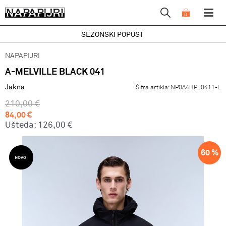
0
SEZONSKI POPUST
NAPAPIJRI
A-MELVILLE BLACK 041
Jakna
Šifra artikla:
NP0A4HPL0411-L
210,00
€
84,00
€
Ušteda:
126,00
€
60
%