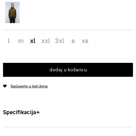
l
m
xl
xxl
3xl
s
xs
dodaj u košaricu
Sačuvajte u listi želja
Specifikacija
Uvoznik: Punto Blu d.o.o. Viška 23, Split, Hrvatska. Proizvođač: VF