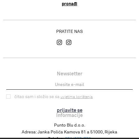
pronađi
PRATITE NAS
Newsletter
čitao sam i složio se sa
uvjetima korištenja
prijavite se
Informacije
Punto Blu d.o.o.
Adresa:
Janka Polića Kamova 81 a 51000, Rijeka
Telefon:
051/627-772