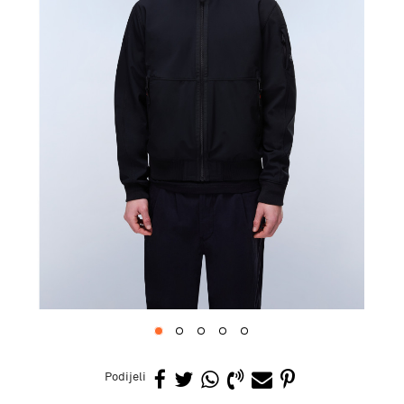
1
2
3
4
5
Podijeli