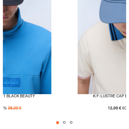
P 1 BLACK BEAUTY
K F-LUSTRE CAP B
51
%
35,00
€
12,00
€
60
1
2
3