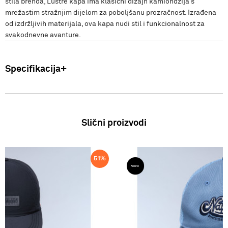
stila brenda, Lustre kapa ima klasični dizajn kamiondžija s
mrežastim stražnjim dijelom za poboljšanu prozračnost. Izrađena
od izdržljivih materijala, ova kapa nudi stil i funkcionalnost za
svakodnevne avanture.
Specifikacija
Uvoznik: Punto Blu d.o.o. Viška 23, Split, Hrvatska. Proizvođač: VF
International SAGL-Stabio, Švicarska Djeca: Kapa Zemlja
podrijetla: Filipini Sastav: 100% pamuk SS26
Slični proizvodi
51
%