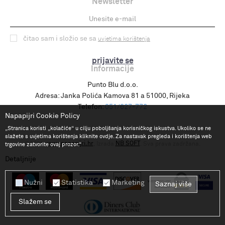
Newsletter
čitao sam i složio se sa
uvjetima korištenja
prijavite se
Informacije
Punto Blu d.o.o.
Adresa:
Janka Polića Kamova 81 a 51000, Rijeka
Telefon:
051/627-772
Napapijri Cookie Policy
„Stranica koristi „kolačiće“ u cilju poboljšanja korisničkog iskustva. Ukoliko se ne
slažete s uvjetima korištenja kliknite ovdje. Za nastavak pregleda i korištenja web
www.napapijri.hr
NB SOFT
©2026
, Izrada
. Sva prava zadržana.
trgovine zatvorite ovaj prozor.“
Detaljnije
Nužni
Statistika
Marketing
Saznaj više
Slažem se