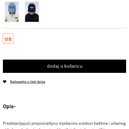
os
dodaj u košaricu
Sačuvajte u listi želja
Opis
Predstavljajući prepoznatljivu mješavinu outdoor baštine i urbanog