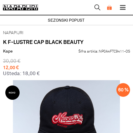
0
SEZONSKI POPUST
NAPAPIJRI
K F-LUSTRE CAP BLACK BEAUTY
Kape
Šifra artikla:
NP0A4FTC9411-OS
30,00
€
12,00
€
Ušteda:
18,00
€
60
%