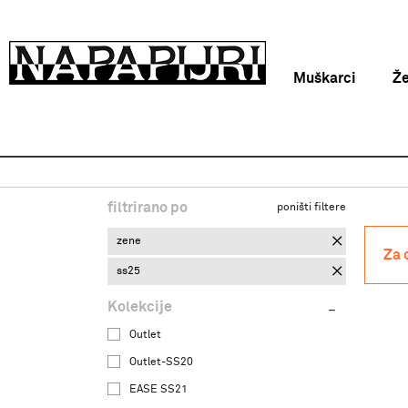
Muškarci
Ž
Napapijri Hrvatska online
Proizvodi
Odjeća
Kape
filtrirano po
poništi filtere
zene
Za 
ss25
Kolekcije
Outlet
Outlet-SS20
EASE SS21