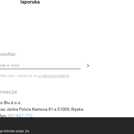
Isporuka
sletter
čitao sam i složio se sa
uvjetima korištenja
ormacije
o Blu d.o.o.
sa:
Janka Polića Kamova 81 a 51000, Rijeka
fon:
051/627-772
a kliknite ovdje. Za