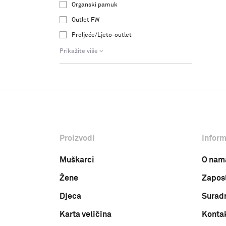
Organski pamuk
Outlet FW
Proljeće/Ljeto-outlet
Prikažite više
Proizvodi
Inform
Muškarci
O nam
Žene
Zapos
Djeca
Surad
Karta veličina
Konta