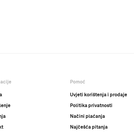
acije
Pomoć
a
Uvjeti korištenja i prodaje
lenje
Politika privatnosti
nja
Načini plaćanja
kt
Najčešća pitanja