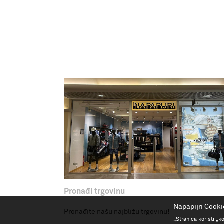
Pronađi trgovinu
Napapijri Cooki
Pronađite našu najbližu trgovinu!
„Stranica koristi „k