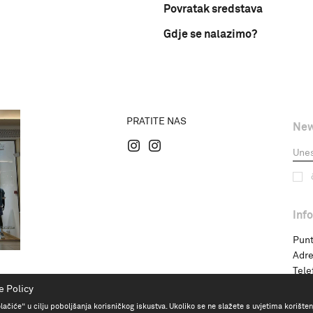
Povratak sredstava
Gdje se nalazimo?
PRATITE NAS
New
Inf
Punt
Adre
Tele
e Policy
olačiće“ u cilju poboljšanja korisničkog iskustva. Ukoliko se ne slažete s uvjetima korištenj