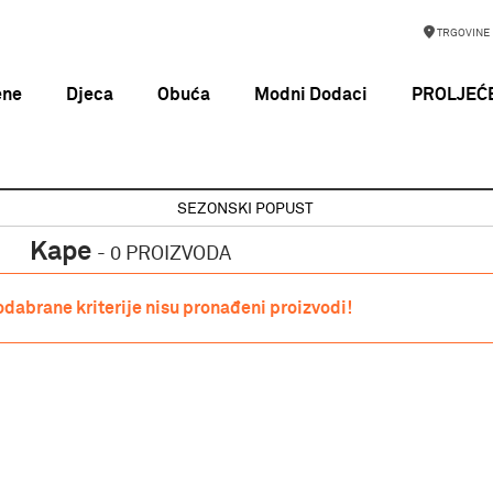
TRGOVINE
ene
Djeca
Obuća
Modni Dodaci
PROLJEĆE
SEZONSKI POPUST
Kape
-
0 PROIZVODA
odabrane kriterije nisu pronađeni proizvodi!