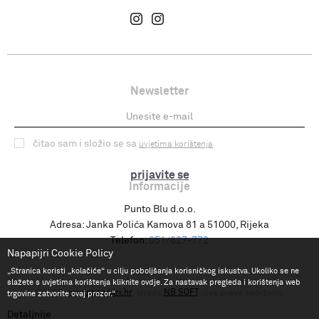
Newsletter
čitao sam i složio se sa
uvjetima korištenja
prijavite se
Informacije
Punto Blu d.o.o.
Adresa:
Janka Polića Kamova 81 a 51000, Rijeka
Telefon:
051/627-772
Napapijri Cookie Policy
„Stranica koristi „kolačiće“ u cilju poboljšanja korisničkog iskustva. Ukoliko se ne
slažete s uvjetima korištenja kliknite ovdje. Za nastavak pregleda i korištenja web
www.napapijri.hr
NB SOFT
©2026
, Izrada
. Sva prava zadržana.
trgovine zatvorite ovaj prozor.“
Detaljnije