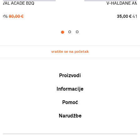
AVAL ACADE B2Q
V-HALDANE AME
40
%
80,00
€
35,00
€
41
1
2
3
vratite se na početak
Proizvodi
Informacije
Muškarci
Žene
Pomoć
O nama
Djeca
Zaposlenje
Uvjeti korištenja i prodaje
Narudžbe
Karta veličina
Suradnja
Politika privatnosti
Zamjena veličine ili zamjena artikla za drugi