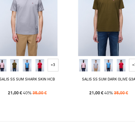
+3
+
SALIS SS SUM SHARK SKIN HCB
SALIS SS SUM DARK OLIVE G3
21,00
€
40
%
35,00
€
21,00
€
40
%
35,00
€