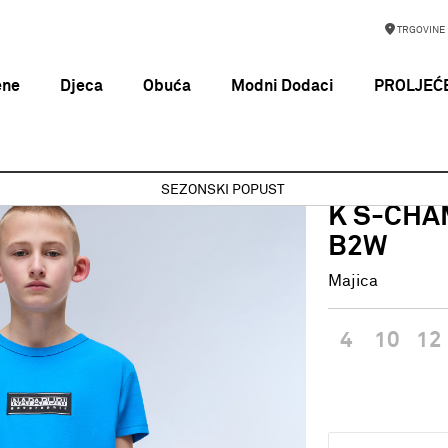
TRGOVINE
ene
Djeca
Obuća
Modni Dodaci
PROLJEĆE
K S-CHAMOIS SS S FRENCH BLUE B2W
SEZONSKI POPUST
NAPAPIJRI
K S-CHA
B2W
Majica
4
10
12