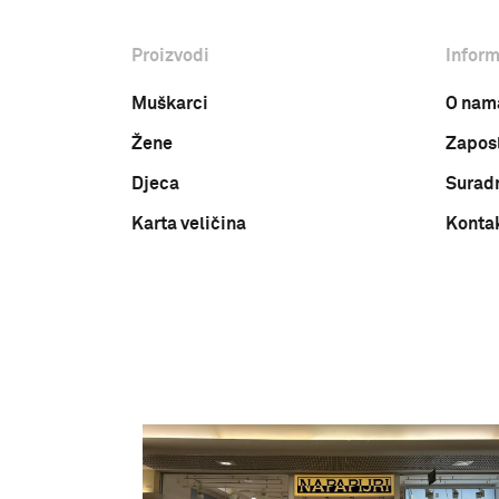
Proizvodi
Inform
Muškarci
O nam
Žene
Zapos
Djeca
Surad
Karta veličina
Konta