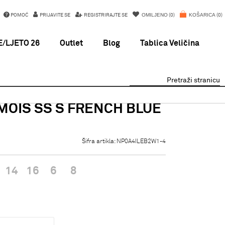
OMILJENO
KOŠARICA
POMOĆ
PRIJAVITE SE
REGISTRIRAJTE SE
0
0
/LJETO 26
Outlet
Blog
Tablica Veličina
Pretraži stranicu
MOIS SS S FRENCH BLUE
Šifra artikla:
NP0A4ILEB2W1-4
14
16
6
8