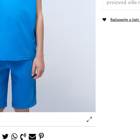
proizvod više 
Sačuvajte u listi
.