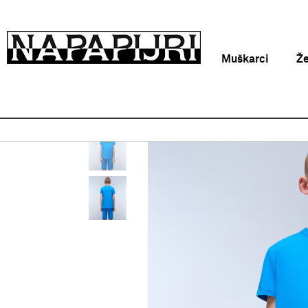
Muškarci
Ž
Napapijri Hrvatska online
Proizvodi
Odjeća
Majica