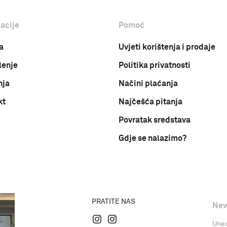
acije
Pomoć
a
Uvjeti korištenja i prodaje
lenje
Politika privatnosti
nja
Načini plaćanja
kt
Najčešća pitanja
Povratak sredstava
Gdje se nalazimo?
PRATITE NAS
New