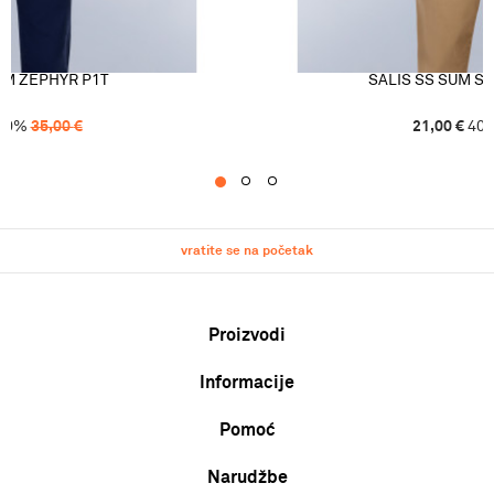
UM ZEPHYR P1T
SALIS SS SUM S
40
%
35,00
€
21,00
€
40
1
2
3
vratite se na početak
Proizvodi
Informacije
Muškarci
Žene
Pomoć
O nama
Djeca
Zaposlenje
Uvjeti korištenja i prodaje
Narudžbe