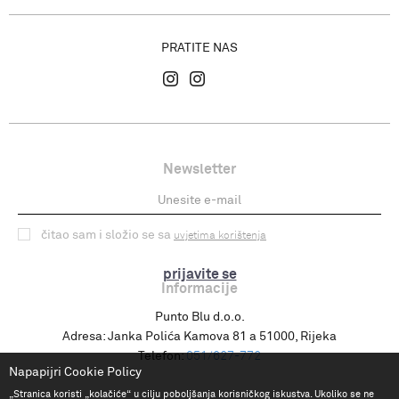
PRATITE NAS
Newsletter
čitao sam i složio se sa
uvjetima korištenja
prijavite se
Informacije
Punto Blu d.o.o.
Adresa:
Janka Polića Kamova 81 a 51000, Rijeka
Telefon:
051/627-772
Napapijri Cookie Policy
„Stranica koristi „kolačiće“ u cilju poboljšanja korisničkog iskustva. Ukoliko se ne