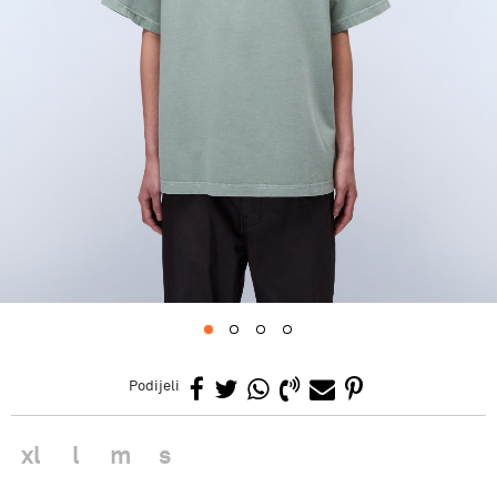
1
2
3
4
Podijeli
xl
l
m
s