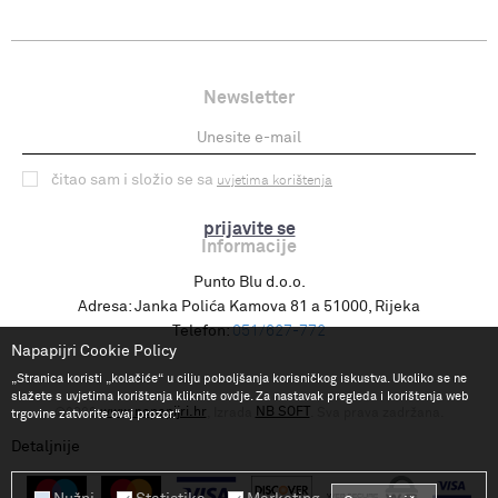
Newsletter
čitao sam i složio se sa
uvjetima korištenja
prijavite se
Informacije
Punto Blu d.o.o.
Adresa:
Janka Polića Kamova 81 a 51000, Rijeka
Telefon:
051/627-772
Napapijri Cookie Policy
„Stranica koristi „kolačiće“ u cilju poboljšanja korisničkog iskustva. Ukoliko se ne
slažete s uvjetima korištenja kliknite ovdje. Za nastavak pregleda i korištenja web
www.napapijri.hr
NB SOFT
©2026
, Izrada
. Sva prava zadržana.
trgovine zatvorite ovaj prozor.“
Detaljnije