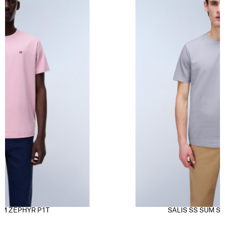
UM ZEPHYR P1T
SALIS SS SUM S