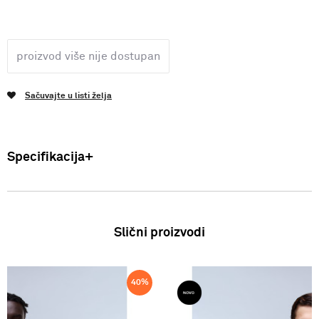
proizvod više nije dostupan
Sačuvajte u listi želja
Specifikacija
Uvoznik: Punto Blu d.o.o. Viška 23, Split, Hrvatska. Proizvođač: VF
International SAGL-Stabio, Švicarska Muškarci: Majica Zemlja
podrijetla: Bangladeš SS25
Slični proizvodi
40
%