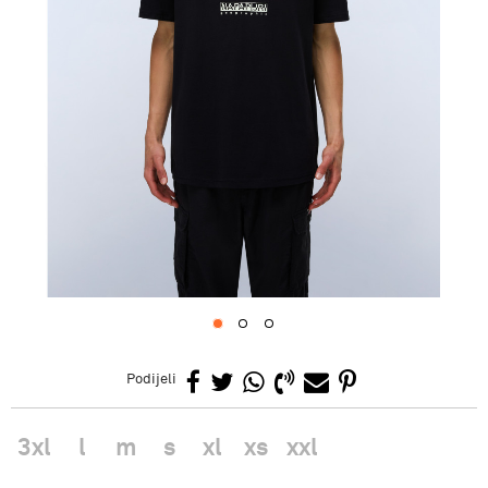
1
2
3
Podijeli
3xl
l
m
s
xl
xs
xxl