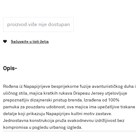
proizvod više nije dostupan
Sačuvajte u listi želja
Opis
Rođena iz Napapijrijeve besprijekorne fuzije avanturističkog duha i
uličnog stila, majica kratkih rukava Drapeau Jersey utjelovljuje
prepoznatljiv dizajnerski pristup brenda. Izrađena od 100%
pamuka za pouzdanu udobnost, ova majica ima upečatljive tiskane
detalje koji prikazuju Napapijrijev kultni motiv zastave.
Jednostavna konstrukcija pruža svakodnevnu izdržljivost bez
kompromisa u pogledu urbanog izgleda.