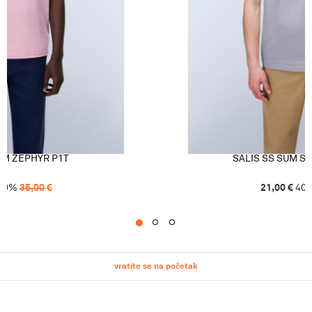
UM ZEPHYR P1T
SALIS SS SUM S
40
%
35,00
€
21,00
€
40
1
2
3
vratite se na početak