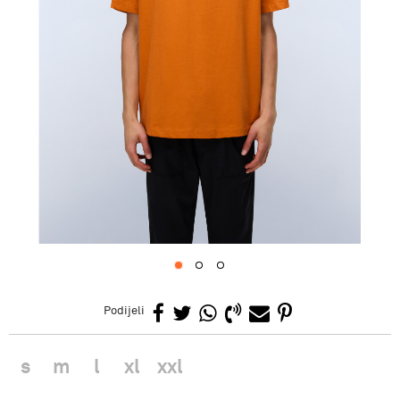
1
2
3
Podijeli
s
m
l
xl
xxl