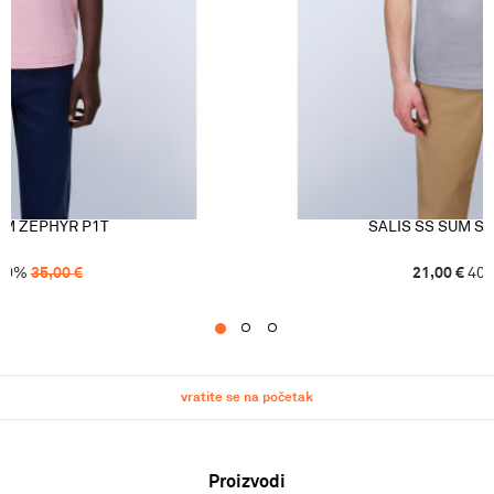
UM ZEPHYR P1T
SALIS SS SUM S
40
%
35,00
€
21,00
€
40
1
2
3
vratite se na početak
Proizvodi