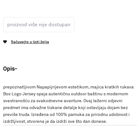
proizvod više nije dostupan
Sačuvajte u listi želja
Opis
prepoznatljivom Napapijrijevom estetikom, majica kratkih rukava
Box Logo Jersey spaja autentičnu outdoor baštinu s modernom
svestranošću za svakodnevne avanture. Ovaj ležerni odjevni
predmet ima odvažne tiskane detalje koji ostavljaju dojam bez
previše truda. Izrađena od 100% pamuka za prirodnu udobnost i
izdržljivost, stvorena je da izdrži sve što dan donese.