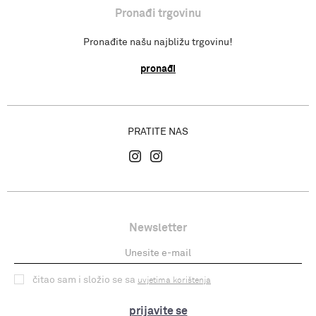
Pronađi trgovinu
Pronađite našu najbližu trgovinu!
pronađi
PRATITE NAS
Newsletter
čitao sam i složio se sa
uvjetima korištenja
prijavite se