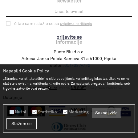
Newsletter
čitao sam i složio se sa
uvjetima korištenja
prijavite se
Informacije
Punto Blu d.o.o.
Adresa:
Janka Polića Kamova 81 a 51000, Rijeka
Telefon:
051/627-772
Napapijri Cookie Policy
„Stranica koristi „kolačiće“ u cilju poboljšanja korisničkog iskustva. Ukoliko se ne
slažete s uvjetima korištenja kliknite ovdje. Za nastavak pregleda i korištenja web
www.napapijri.hr
NB SOFT
©2026
, Izrada
. Sva prava zadržana.
trgovine zatvorite ovaj prozor.“
Detaljnije
Nužni
Statistika
Marketing
Saznaj više
Slažem se