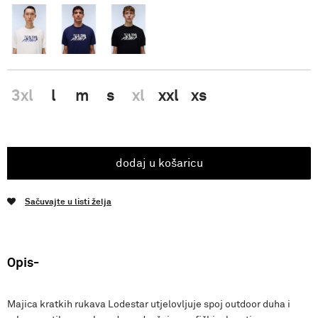
3xl
l
m
s
xl
xxl
xs
dodaj u košaricu
Sačuvajte u listi želja
Opis
Majica kratkih rukava Lodestar utjelovljuje spoj outdoor duha i