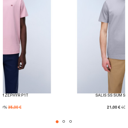
UM ZEPHYR P1T
SALIS SS SUM S
40
%
35,00
€
21,00
€
40
1
2
3