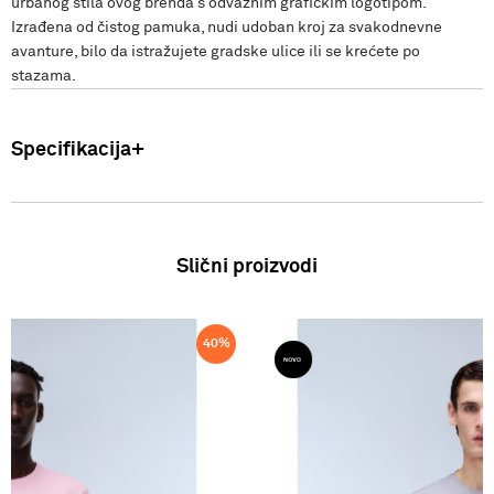
urbanog stila ovog brenda s odvažnim grafičkim logotipom.
Izrađena od čistog pamuka, nudi udoban kroj za svakodnevne
avanture, bilo da istražujete gradske ulice ili se krećete po
stazama.
Specifikacija
Uvoznik: Punto Blu d.o.o. Viška 23, Split, Hrvatska. Proizvođač: VF
International SAGL-Stabio, Švicarska Muškarci: Majica Zemlja
podrijetla: Bangladeš Sastav: 100% pamuk SS26
Slični proizvodi
40
%