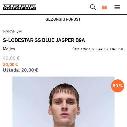
0
SEZONSKI POPUST
NAPAPIJRI
S-LODESTAR SS BLUE JASPER B9A
Majica
Šifra artikla:
NP0A4FGYB9A1-3XL
40,00
€
20,00
€
Ušteda:
20,00
€
50
%