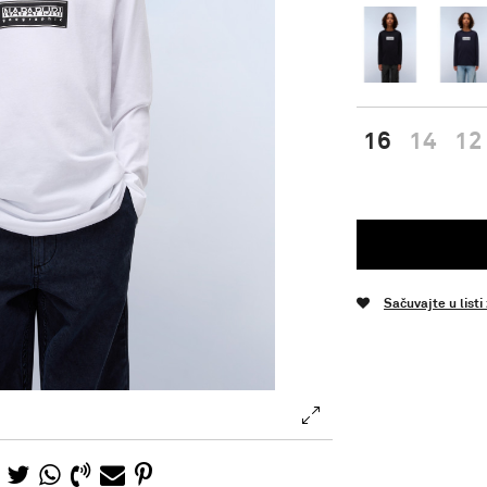
16
14
12
Sačuvajte u listi
.