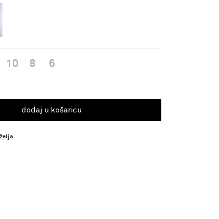
10
8
6
dodaj u košaricu
 želja