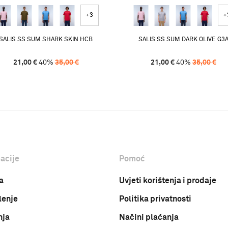
+3
+
SALIS SS SUM SHARK SKIN HCB
SALIS SS SUM DARK OLIVE G3
21,00
€
40
%
35,00
€
21,00
€
40
%
35,00
€
acije
Pomoć
a
Uvjeti korištenja i prodaje
lenje
Politika privatnosti
nja
Načini plaćanja