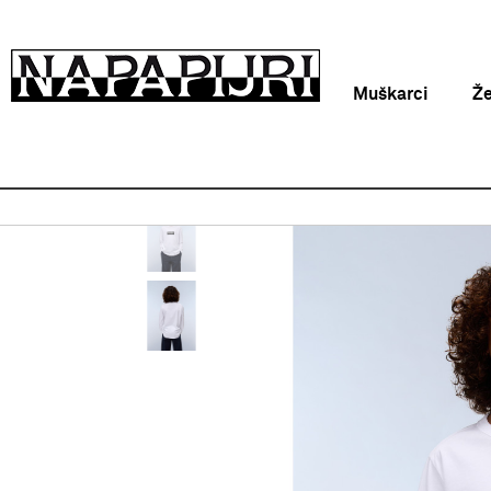
Muškarci
Ž
Napapijri Hrvatska online
Proizvodi
Odjeća
Majica