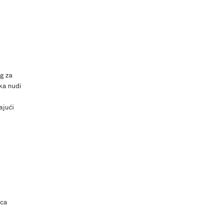
og za
ka nudi
ajući
eca