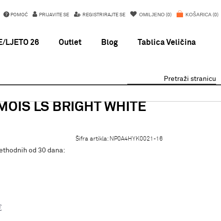
OMILJENO
KOŠARICA
POMOĆ
PRIJAVITE SE
REGISTRIRAJTE SE
0
0
/LJETO 26
Outlet
Blog
Tablica Veličina
Pretraži stranicu
MOIS LS BRIGHT WHITE
Šifra artikla:
NP0A4HYK0021-16
rethodnih od 30 dana:
€