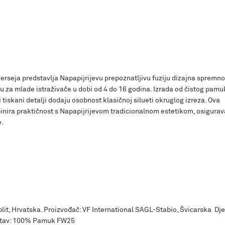
erseja predstavlja Napapijrijevu prepoznatljivu fuziju dizajna spremn
u za mlade istraživače u dobi od 4 do 16 godina. Izrada od čistog pamu
tiskani detalji dodaju osobnost klasičnoj silueti okruglog izreza. Ova
nira praktičnost s Napapijrijevom tradicionalnom estetikom, osigurav
e.
Split, Hrvatska. Proizvođač: VF International SAGL-Stabio, Švicarska Dj
astav: 100% Pamuk FW25