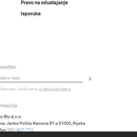
Pravo na odustajanje
Isporuka
sletter
čitao sam i složio se sa
uvjetima korištenja
ormacije
o Blu d.o.o.
sa:
Janka Polića Kamova 81 a 51000, Rijeka
fon:
051/627-772