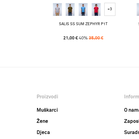
+3
SALIS SS SUM ZEPHYR P1T
21,00
€
40
%
35,00
€
Proizvodi
Inform
Muškarci
O nam
Žene
Zapos
Djeca
Surad