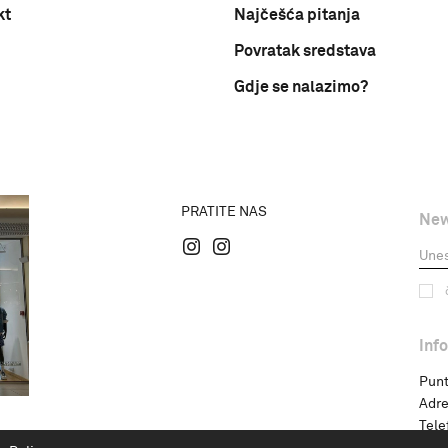
kt
Najčešća pitanja
Povratak sredstava
Gdje se nalazimo?
PRATITE NAS
New
Inf
Punt
Adre
Tele