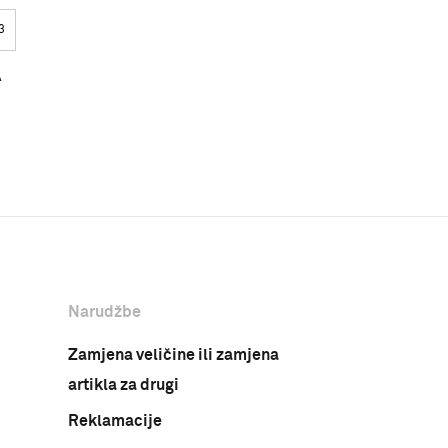
3
A
Narudžbe
Zamjena veličine ili zamjena
artikla za drugi
Reklamacije