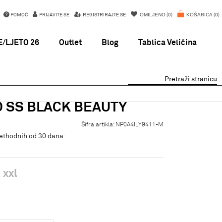
OMILJENO
KOŠARICA
POMOĆ
PRIJAVITE SE
REGISTRIRAJTE SE
0
0
/LJETO 26
Outlet
Blog
Tablica Veličina
Pretraži stranicu
 SS BLACK BEAUTY
Šifra artikla:
NP0A4ILY9411-M
rethodnih od 30 dana:
xxl