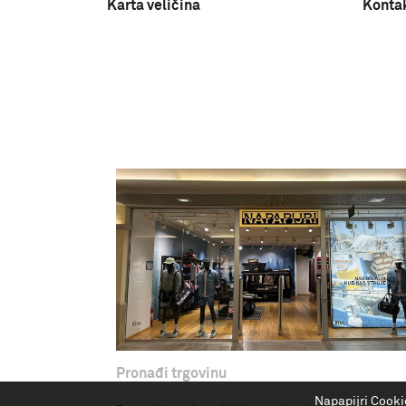
Karta veličina
Konta
Pronađi trgovinu
Napapijri Cooki