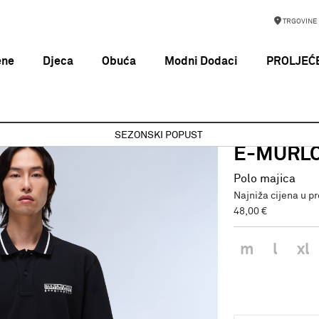
TRGOVINE
ene
Djeca
Obuća
Modni Dodaci
PROLJEĆE
ica
E-MURLO SS BLACK BEAUTY
SEZONSKI POPUST
NAPAPIJRI
E-MURLO
Polo majica
Najniža cijena u p
48,00 €
m
l
xl