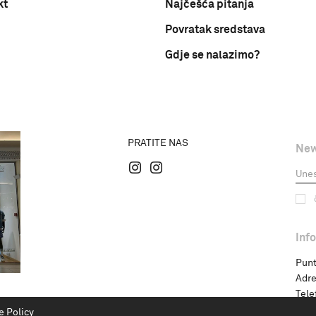
kt
Najčešća pitanja
Povratak sredstava
Gdje se nalazimo?
PRATITE NAS
New
Inf
Punt
Adre
Tele
e Policy