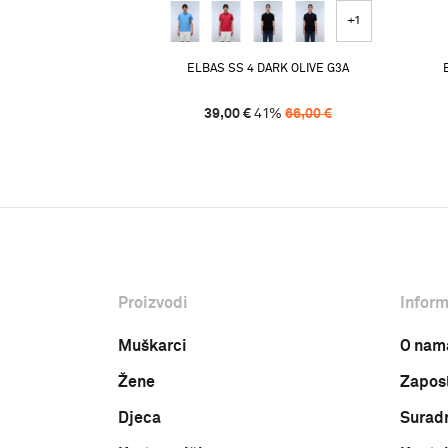
+1
ELBAS SS 4 DARK OLIVE G3A
39,00
€
41
%
66,00
€
Proizvodi
Inform
Muškarci
O nam
Žene
Zapos
Djeca
Surad