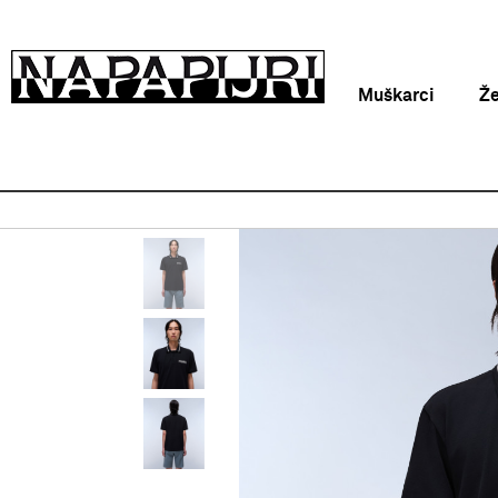
Muškarci
Ž
Napapijri Hrvatska online
Proizvodi
Odjeća
Polo maj