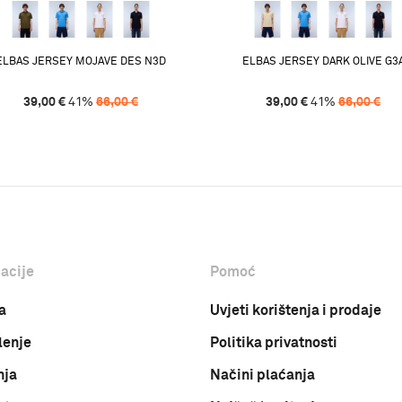
ELBAS JERSEY MOJAVE DES N3D
ELBAS JERSEY DARK OLIVE G3
39,00
€
41
%
66,00
€
39,00
€
41
%
66,00
€
acije
Pomoć
a
Uvjeti korištenja i prodaje
lenje
Politika privatnosti
nja
Načini plaćanja