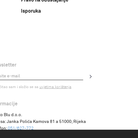
Isporuka
sletter
čitao sam i složio se sa
uvjetima korištenja
ormacije
o Blu d.o.o.
sa:
Janka Polića Kamova 81 a 51000, Rijeka
fon:
051/627-772