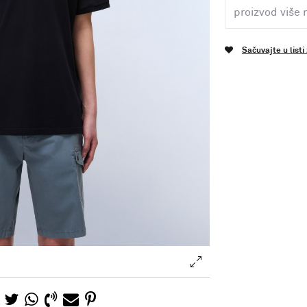
proizvod više 
Sačuvajte u listi
.