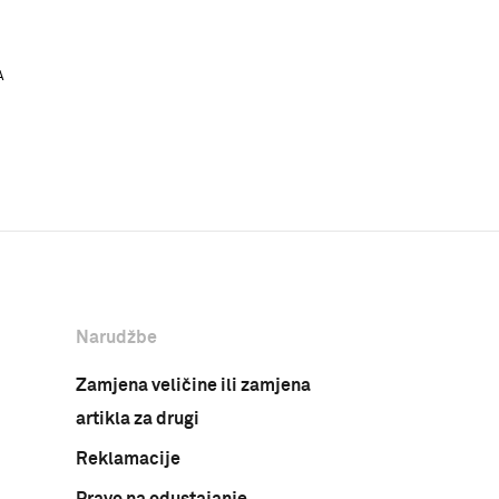
A
Narudžbe
Zamjena veličine ili zamjena
artikla za drugi
Reklamacije
Pravo na odustajanje