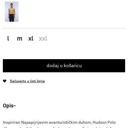
l
m
xl
xxl
dodaj u košaricu
Sačuvajte u listi želja
Opis
Inspiriran Napapijrijevim avanturističkim duhom, Hudson Polo