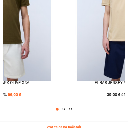
DARK OLIVE G3A
ELBAS JERSEY M
41
%
66,00
€
39,00
€
41
1
2
3
vratite se na početak