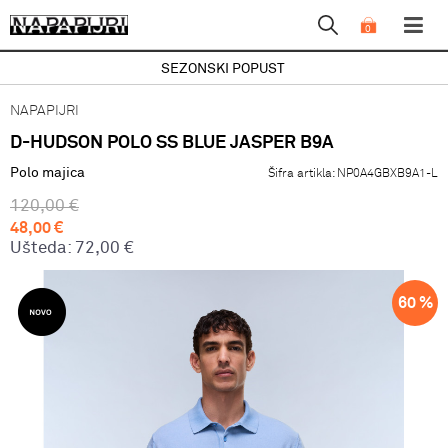
0
SEZONSKI POPUST
NAPAPIJRI
D-HUDSON POLO SS BLUE JASPER B9A
Polo majica
Šifra artikla:
NP0A4GBXB9A1-L
120,00
€
48,00
€
Ušteda:
72,00
€
60
%