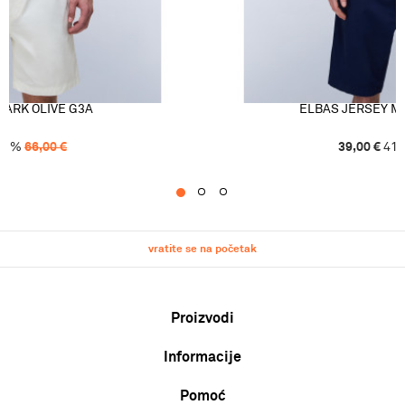
DARK OLIVE G3A
ELBAS JERSEY M
41
%
66,00
€
39,00
€
41
1
2
3
vratite se na početak
Proizvodi
Informacije
Muškarci
Žene
Pomoć
O nama