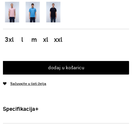
3xl
l
m
xl
xxl
dodaj u košaricu
Sačuvajte u listi želja
Specifikacija
Uvoznik: Punto Blu d.o.o. Viška 23, Split, Hrvatska. Proizvođač: VF