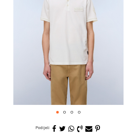
1
2
3
4
Podijeli