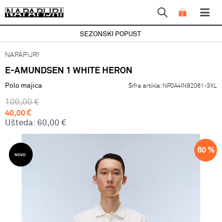
0
SEZONSKI POPUST
NAPAPIJRI
E-AMUNDSEN 1 WHITE HERON
Polo majica
Šifra artikla:
NP0A4IN92061-3XL
100,00
€
40,00
€
Ušteda:
60,00
€
60
%