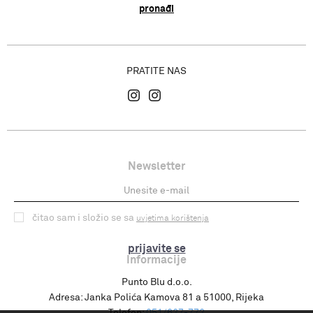
pronađi
PRATITE NAS
Newsletter
čitao sam i složio se sa
uvjetima korištenja
prijavite se
Informacije
Punto Blu d.o.o.
Adresa:
Janka Polića Kamova 81 a 51000, Rijeka
Telefon:
051/627-772