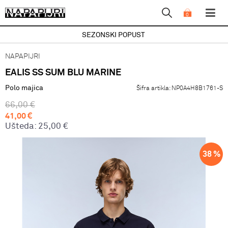
0
SEZONSKI POPUST
NAPAPIJRI
EALIS SS SUM BLU MARINE
Polo majica
Šifra artikla:
NP0A4H8B1761-S
66,00
€
41,00
€
Ušteda:
25,00
€
38
%