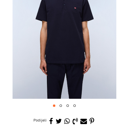
1
2
3
4
Podijeli