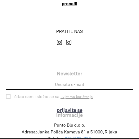
pronađi
PRATITE NAS
Newsletter
čitao sam i složio se sa
uvjetima korištenja
prijavite se
Informacije
Punto Blu d.o.o.
Adresa:
Janka Polića Kamova 81 a 51000, Rijeka
Telefon:
051/627-772