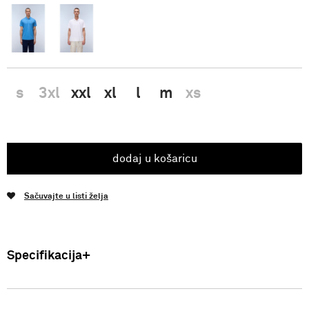
s
3xl
xxl
xl
l
m
xs
dodaj u košaricu
Sačuvajte u listi želja
Specifikacija
Uvoznik: Punto Blu d.o.o. Viška 23, Split, Hrvatska. Proizvođač: VF