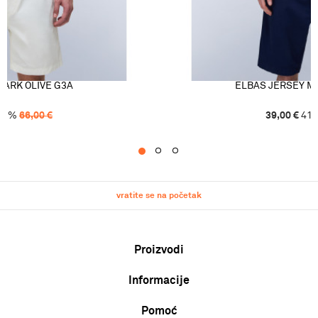
DARK OLIVE G3A
ELBAS JERSEY M
41
%
66,00
€
39,00
€
41
1
2
3
vratite se na početak
Proizvodi
Informacije
Muškarci
Žene
Pomoć
O nama