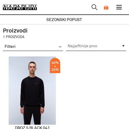
0
SEZONSKI POPUST
Proizvodi
1 PROIZVODA
Filteri
40
%
20
%
DROZ 5 BLACK 041