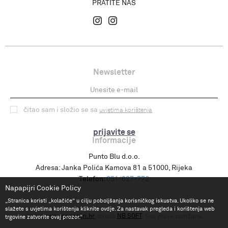
PRATITE NAS
Newsletter
čitao sam i složio se sa
uvjetima korištenja
prijavite se
Informacije
Punto Blu d.o.o.
Adresa:
Janka Polića Kamova 81 a 51000, Rijeka
Telefon:
051/627-772
Napapijri Cookie Policy
„Stranica koristi „kolačiće“ u cilju poboljšanja korisničkog iskustva. Ukoliko se ne
slažete s uvjetima korištenja kliknite ovdje. Za nastavak pregleda i korištenja web
www.napapijri.hr
NB SOFT
©2026
, Izrada
. Sva prava zadržana.
trgovine zatvorite ovaj prozor.“