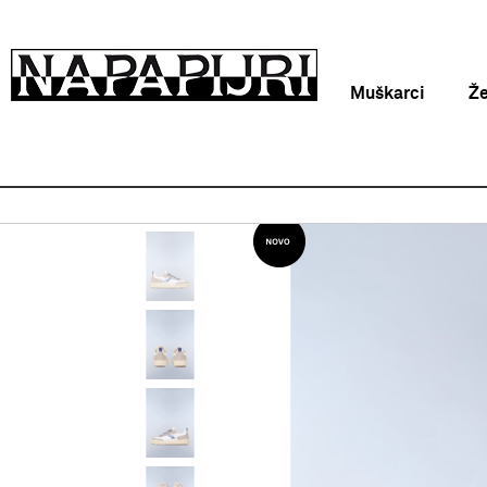
Muškarci
Ž
Napapijri Hrvatska online
Proizvodi
Obuća
Tenisice