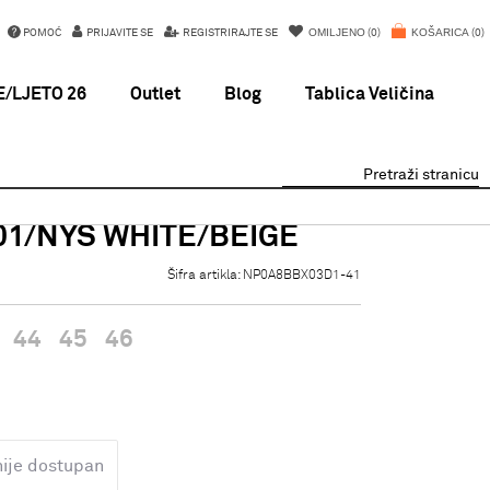
OMILJENO
KOŠARICA
POMOĆ
PRIJAVITE SE
REGISTRIRAJTE SE
0
0
/LJETO 26
Outlet
Blog
Tablica Veličina
Pretraži stranicu
1/NYS WHITE/BEIGE
Šifra artikla:
NP0A8BBX03D1-41
44
45
46
nije dostupan