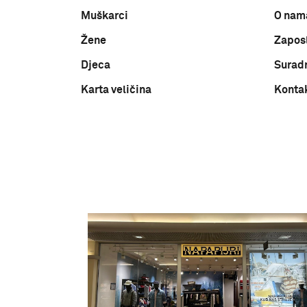
Muškarci
O nam
Žene
Zapos
Djeca
Surad
Karta veličina
Konta