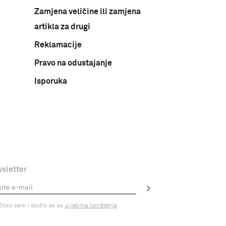
Zamjena veličine ili zamjena
artikla za drugi
Reklamacije
Pravo na odustajanje
Isporuka
sletter
čitao sam i složio se sa
uvjetima korištenja