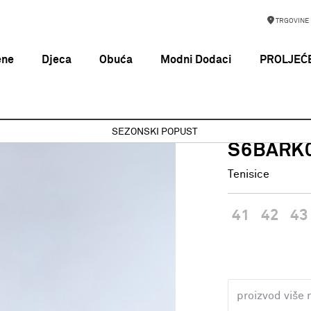
TRGOVINE
ene
Djeca
Obuća
Modni Dodaci
PROLJEĆE
S6BARK01/NYS WHITE/BEIGE
SEZONSKI POPUST
NAPAPIJRI
S6BARK0
Tenisice
41
42
43
proizvod više 