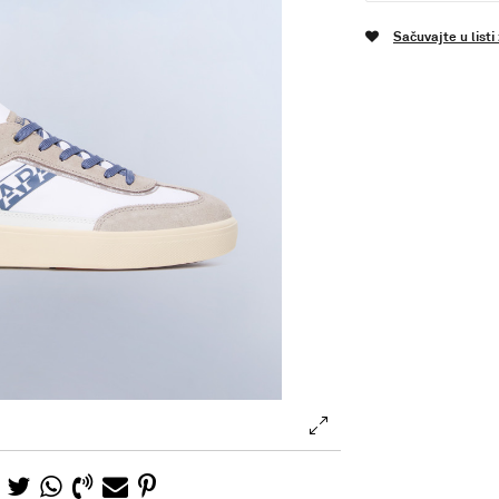
Sačuvajte u listi
.