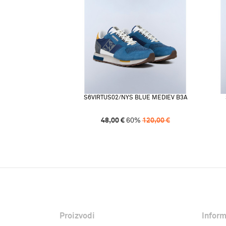
S6VIRTUS02/NYS BLUE MEDIEV B3A
48,00
€
60
%
120,00
€
Proizvodi
Inform