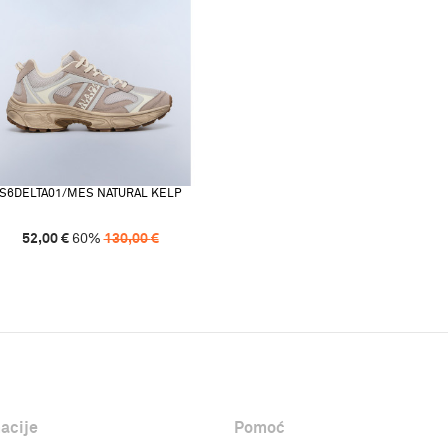
S6DELTA01/MES NATURAL KELP
52,00
€
60
%
130,00
€
acije
Pomoć