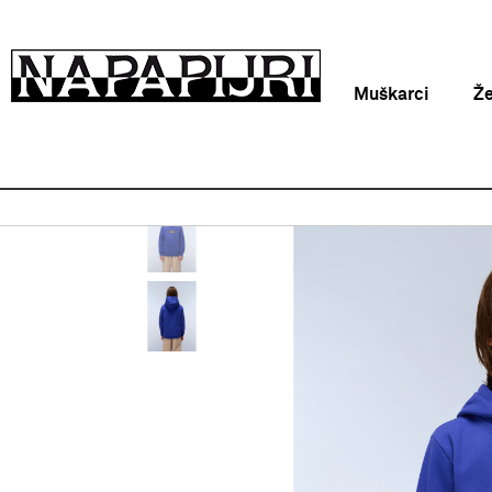
Muškarci
Ž
Napapijri Hrvatska online
Proizvodi
Odjeća
Duks
K