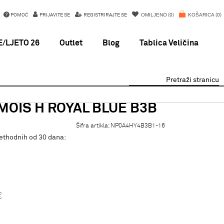
OMILJENO
KOŠARICA
POMOĆ
PRIJAVITE SE
REGISTRIRAJTE SE
0
0
/LJETO 26
Outlet
Blog
Tablica Veličina
Pretraži stranicu
MOIS H ROYAL BLUE B3B
Šifra artikla:
NP0A4HY4B3B1-16
rethodnih od 30 dana:
€