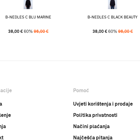
B-NEDLES C BLU MARINE
B-NEDLES C BLACK BEAUTY
38,00
€
60
%
96,00
€
38,00
€
60
%
96,00
€
acije
Pomoć
a
Uvjeti korištenja i prodaje
lenje
Politika privatnosti
nja
Načini plaćanja
kt
Najčešća pitanja