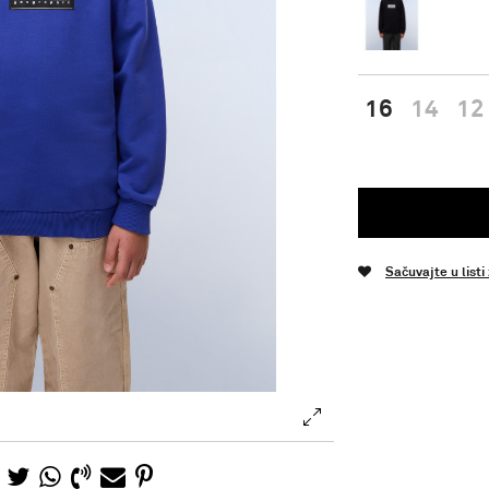
16
14
12
Sačuvajte u listi
.