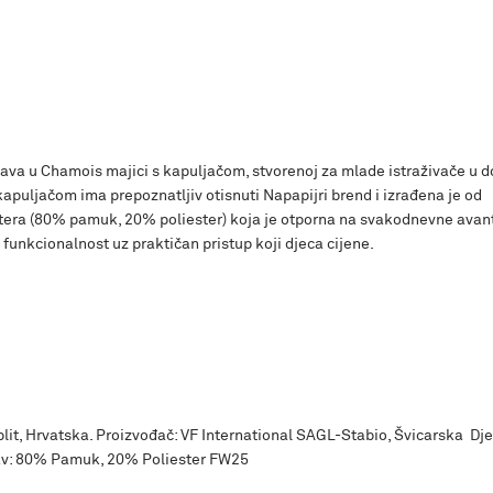
ljava u Chamois majici s kapuljačom, stvorenoj za mlade istraživače u d
kapuljačom ima prepoznatljiv otisnuti Napapijri brend i izrađena je od
stera (80% pamuk, 20% poliester) koja je otporna na svakodnevne avan
funkcionalnost uz praktičan pristup koji djeca cijene.
Split, Hrvatska. Proizvođač: VF International SAGL-Stabio, Švicarska Dj
tav: 80% Pamuk, 20% Poliester FW25