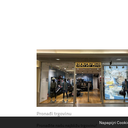
Pronađi trgovinu
Napapijri Cooki
Pronađite našu najbližu trgovinu!