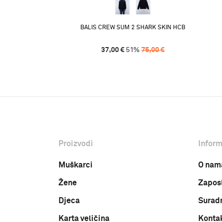
BALIS CREW SUM 2 SHARK SKIN HCB
37,00
€
51
%
75,00
€
Proizvodi
Inform
Muškarci
O nam
Žene
Zapos
Djeca
Surad
Karta veličina
Konta