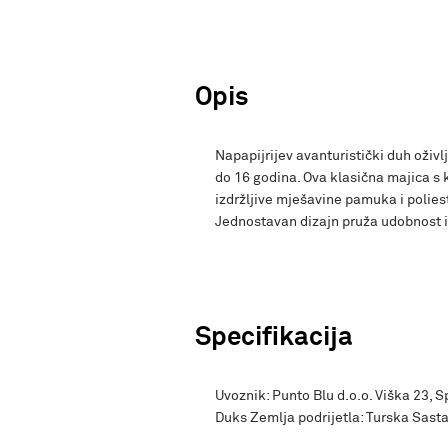
Opis
Napapijrijev avanturistički duh oživ
do 16 godina. Ova klasična majica s 
izdržljive mješavine pamuka i polie
Jednostavan dizajn pruža udobnost i 
Specifikacija
Uvoznik: Punto Blu d.o.o. Viška 23, 
Duks Zemlja podrijetla: Turska Sas