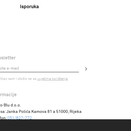
Isporuka
sletter
čitao sam i složio se sa
uvjetima korištenja
ormacije
o Blu d.o.o.
sa:
Janka Polića Kamova 81 a 51000, Rijeka
fon:
051/627-772