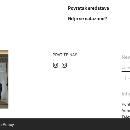
Povratak sredstava
Gdje se nalazimo?
PRATITE NAS
New
Inf
Punt
Adre
Tele
e Policy