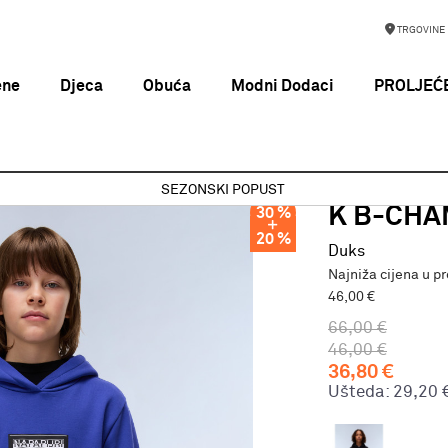
TRGOVINE
ene
Djeca
Obuća
Modni Dodaci
PROLJEĆE
 B-CHAMOIS H ROYAL BLUE B3B
SEZONSKI POPUST
NAPAPIJRI
K B-CHA
30
%
20
%
Duks
Najniža cijena u p
46,00 €
66,00
€
46,00
€
36,80
€
Ušteda:
29,20