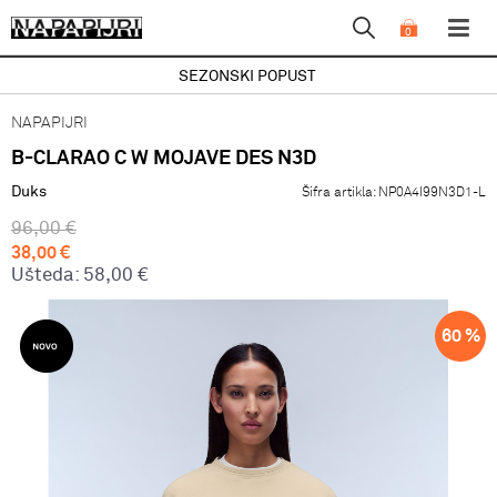
0
SEZONSKI POPUST
NAPAPIJRI
B-CLARAO C W MOJAVE DES N3D
Duks
Šifra artikla:
NP0A4I99N3D1-L
96,00
€
38,00
€
Ušteda:
58,00
€
60
%