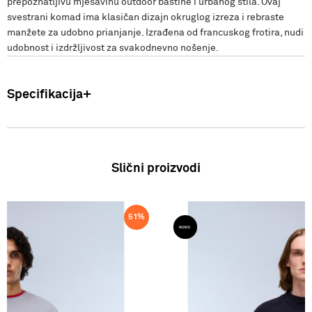
prepoznatljivu mješavinu outdoor baštine i urbanog stila. Ovaj
svestrani komad ima klasičan dizajn okruglog izreza i rebraste
manžete za udobno prianjanje. Izrađena od francuskog frotira, nudi
udobnost i izdržljivost za svakodnevno nošenje.
Specifikacija
Uvoznik: Punto Blu d.o.o. Viška 23, Split, Hrvatska. Proizvođač: VF
International SAGL-Stabio, Švicarska Žene: Duks Zemlja podrijetla:
Bangladeš Sastav: 100% Pamuk SS26
Slični proizvodi
51
%