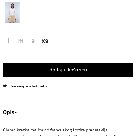
l
m
s
xs
dodaj u košaricu
Sačuvajte u listi želja
Opis
Clarao kratka majica od francuskog frotira predstavlja