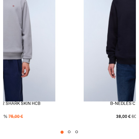
 2 SHARK SKIN HCB
B-NEDLES C 
51
%
75,00
€
38,00
€
60
1
2
3