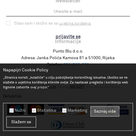
Newsletter
čitao sam i složio se sa
uvjetima korištenja
prijavite se
Informacije
Punto Blu d.o.o.
Adresa:
Janka Polića Kamova 81 a 51000, Rijeka
Telefon:
051/627-772
Napapijri Cookie Policy
„Stranica koristi „kolačiće“ u cilju poboljšanja korisničkog iskustva. Ukoliko se ne
slažete s uvjetima korištenja kliknite ovdje. Za nastavak pregleda i korištenja web
www.napapijri.hr
NB SOFT
©2026
, Izrada
. Sva prava zadržana.
trgovine zatvorite ovaj prozor.“
Detaljnije
Nužni
Statistika
Marketing
Saznaj više
Slažem se