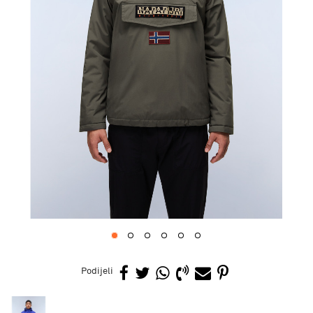
1
2
3
4
5
6
Podijeli