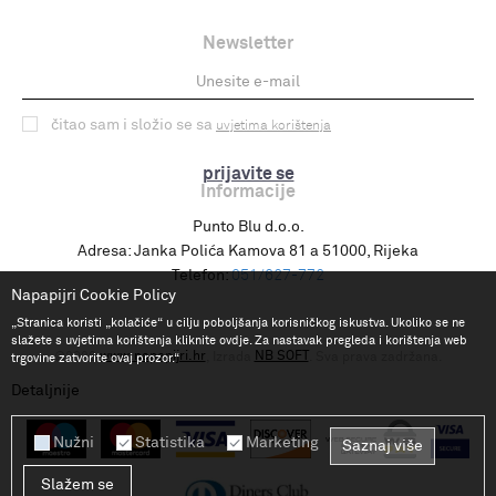
Newsletter
čitao sam i složio se sa
uvjetima korištenja
prijavite se
Informacije
Punto Blu d.o.o.
Adresa:
Janka Polića Kamova 81 a 51000, Rijeka
Telefon:
051/627-772
Napapijri Cookie Policy
„Stranica koristi „kolačiće“ u cilju poboljšanja korisničkog iskustva. Ukoliko se ne
slažete s uvjetima korištenja kliknite ovdje. Za nastavak pregleda i korištenja web
www.napapijri.hr
NB SOFT
©2026
, Izrada
. Sva prava zadržana.
trgovine zatvorite ovaj prozor.“
Detaljnije
Nužni
Statistika
Marketing
Saznaj više
Slažem se