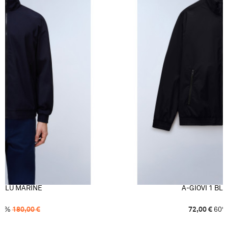
1 BLU MARINE
A-GIOVI 1 BL
0
%
180,00
€
72,00
€
60