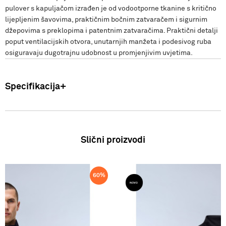
pulover s kapuljačom izrađen je od vodootporne tkanine s kritično
lijepljenim šavovima, praktičnim bočnim zatvaračem i sigurnim
džepovima s preklopima i patentnim zatvaračima. Praktični detalji
poput ventilacijskih otvora, unutarnjih manžeta i podesivog ruba
osiguravaju dugotrajnu udobnost u promjenjivim uvjetima.
Specifikacija
Uvoznik: Punto Blu d.o.o. Viška 23, Split, Hrvatska. Proizvođač: VF
International SAGL-Stabio, Švicarska Muškarci: Jakna Sastav:
100% Poliamid Zemlja podrijetla: Bangladeš FW25
Slični proizvodi
60
%