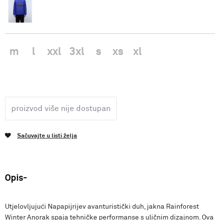
m
l
xxl
3xl
s
xs
xl
proizvod više nije dostupan
Sačuvajte u listi želja
Opis
Utjelovljujući Napapijrijev avanturistički duh, jakna Rainforest
Winter Anorak spaja tehničke performanse s uličnim dizajnom. Ova