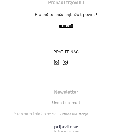
Pronađi trgovinu
Pronađite našu najbližu trgovinu!
pronađi
PRATITE NAS
Newsletter
čitao sam i složio se sa
uvjetima korištenja
prijavite se
Informacije