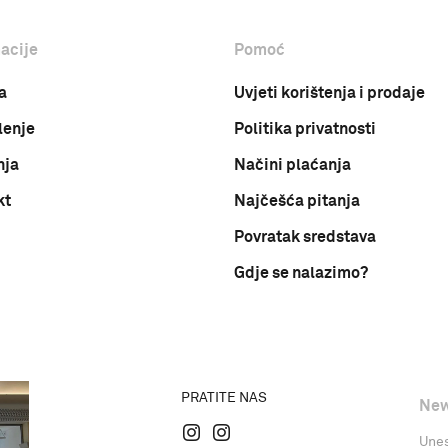
acije
Pomoć
a
Uvjeti korištenja i prodaje
lenje
Politika privatnosti
nja
Načini plaćanja
kt
Najčešća pitanja
Povratak sredstava
Gdje se nalazimo?
PRATITE NAS
New