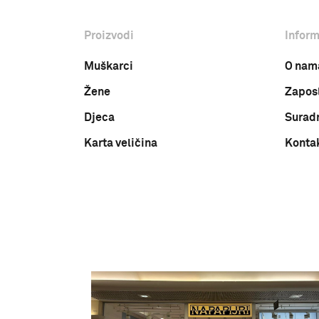
Proizvodi
Inform
Muškarci
O nam
Žene
Zapos
Djeca
Surad
Karta veličina
Konta