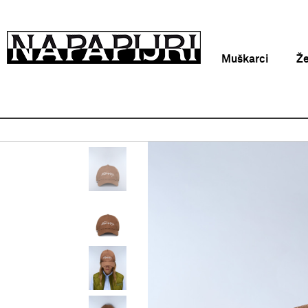
Muškarci
Ž
Napapijri Hrvatska online
Proizvodi
Odjeća
Kape
F