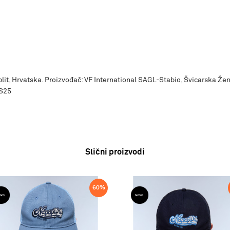
Split, Hrvatska. Proizvođač: VF International SAGL-Stabio, Švicarska Že
SS25
Slični proizvodi
60
%