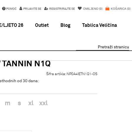
OMILJENO
KOŠARICA
POMOĆ
PRIJAVITE SE
REGISTRIRAJTE SE
0
0
/LJETO 26
Outlet
Blog
Tablica Veličina
Pretraži stranicu
W TANNIN N1Q
Šifra artikla:
NP0A4IETN1Q1-OS
rethodnih od 30 dana:
m
s
xl
xxl