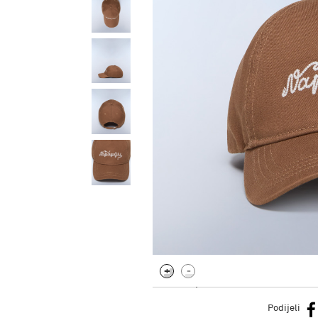
.
Podijeli