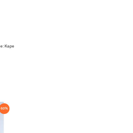
ne: Kape
60
%