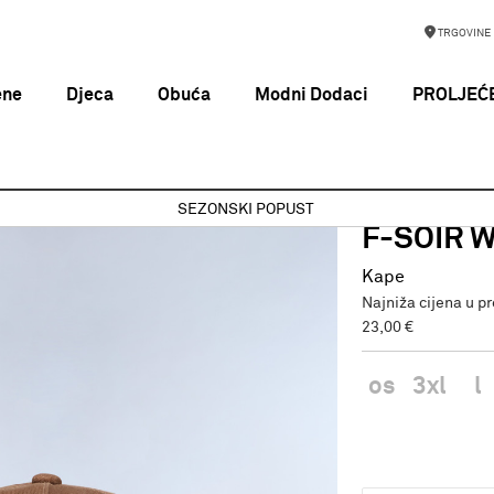
TRGOVINE
ene
Djeca
Obuća
Modni Dodaci
PROLJEĆE
-SOIR W TANNIN N1Q
SEZONSKI POPUST
NAPAPIJRI
F-SOIR 
Kape
Najniža cijena u p
23,00 €
os
3xl
l