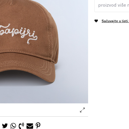
proizvod više 
Sačuvajte u listi
.