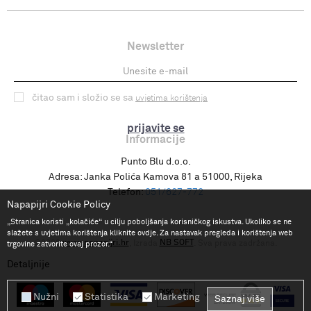
Newsletter
čitao sam i složio se sa
uvjetima korištenja
prijavite se
Informacije
Punto Blu d.o.o.
Adresa:
Janka Polića Kamova 81 a 51000, Rijeka
Telefon:
051/627-772
Napapijri Cookie Policy
„Stranica koristi „kolačiće“ u cilju poboljšanja korisničkog iskustva. Ukoliko se ne
slažete s uvjetima korištenja kliknite ovdje. Za nastavak pregleda i korištenja web
www.napapijri.hr
NB SOFT
©2026
, Izrada
. Sva prava zadržana.
trgovine zatvorite ovaj prozor.“
Detaljnije
Nužni
Statistika
Marketing
Saznaj više