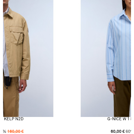
S KELP N2D
G-NICE W 1 
0
%
160,00
€
60,00
€
60