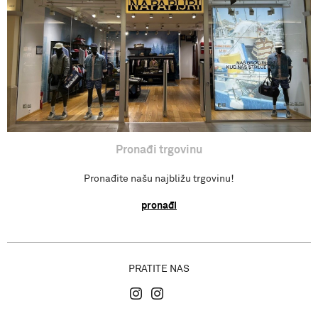
Povratak sredstava
Isporuka
Gdje se nalazimo?
Pronađi trgovinu
Pronađite našu najbližu trgovinu!
pronađi
PRATITE NAS