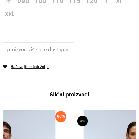
m
090
100
110
115
120
l
xl
xxl
proizvod više nije dostupan
Sačuvajte u listi želja
Slični proizvodi
60
%