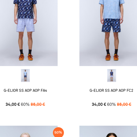
G-ELIOR SS AOP AOP FA4
G-ELIOR SS AOP AOP FC2
34,00
€
60
%
86,00
€
34,00
€
60
%
86,00
€
50
%