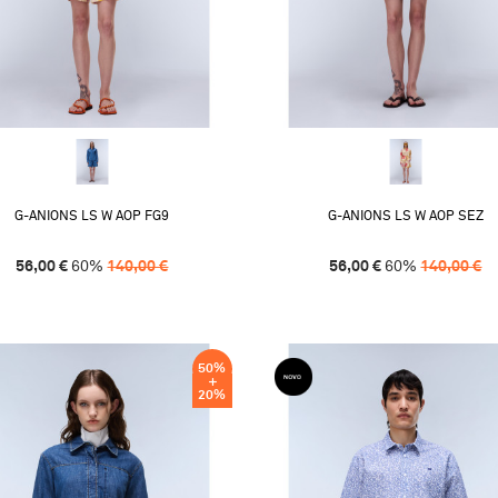
G-ANIONS LS W AOP FG9
G-ANIONS LS W AOP SEZ
56,00
€
60
%
140,00
€
56,00
€
60
%
140,00
€
50
%
20
%