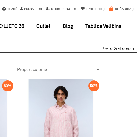
OMILJENO
KOŠARICA
POMOĆ
PRIJAVITE SE
REGISTRIRAJTE SE
0
0
/LJETO 26
Outlet
Blog
Tablica Veličina
Pretraži stranicu
60
%
50
%