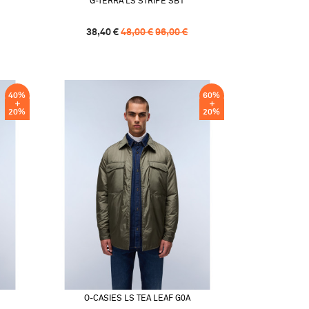
G-TERRA LS STRIPE SB1
38,40
€
48,00
€
96,00
€
40
%
60
%
20
%
20
%
O-CASIES LS TEA LEAF G0A