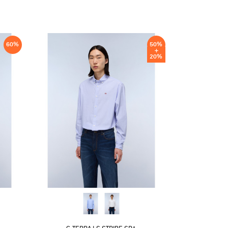
60
%
50
%
20
%