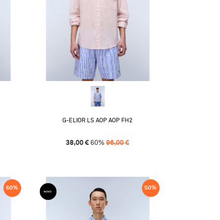
G-ELIOR LS AOP AOP FH2
38,00
€
60
%
96,00
€
60
%
50
%