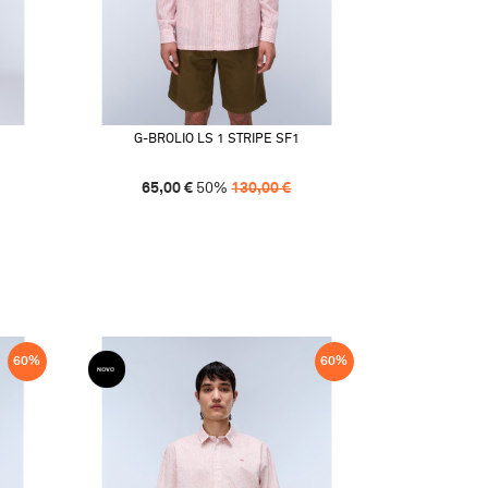
G-BROLIO LS 1 STRIPE SF1
65,00
€
50
%
130,00
€
60
%
60
%