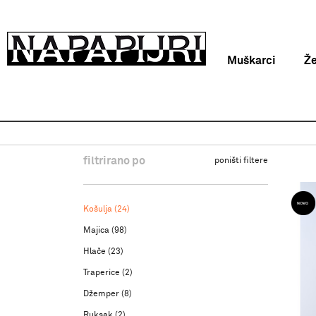
Muškarci
Ž
Napapijri Hrvatska online
Proizvodi
Odjeća
Košulja
filtrirano po
poništi filtere
Košulja
(24)
Majica
(98)
Hlače
(23)
Traperice
(2)
Džemper
(8)
Ruksak
(2)