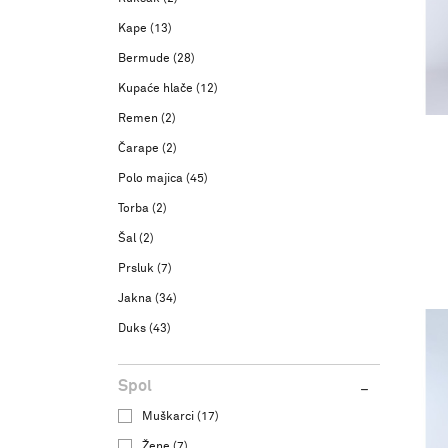
Kape
(13)
Bermude
(28)
Kupaće hlače
(12)
Remen
(2)
Čarape
(2)
Polo majica
(45)
Torba
(2)
Šal
(2)
Prsluk
(7)
Jakna
(34)
Duks
(43)
Spol
Muškarci (17)
Žene (7)