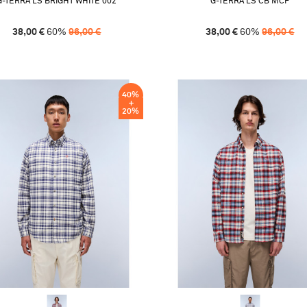
G-TERRA LS BRIGHT WHITE 002
G-TERRA LS CB MCF
38,00
€
60
%
96,00
€
38,00
€
60
%
96,00
€
40
%
20
%