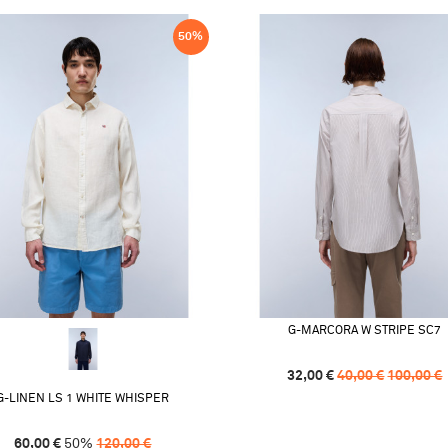
50
%
G-MARCORA W STRIPE SC7
32,00
€
40,00
€
100,00
€
G-LINEN LS 1 WHITE WHISPER
60,00
€
50
%
120,00
€