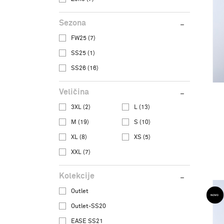
Sezona
FW25 (7)
SS25 (1)
SS26 (16)
Veličina
3XL
(2)
L
(13)
M
(19)
S
(10)
XL
(8)
XS
(5)
XXL
(7)
Kolekcije
Outlet
Outlet-SS20
EASE SS21