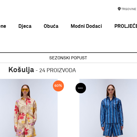
TRGOVINE
ene
Djeca
Obuća
Modni Dodaci
PROLJEĆE
SEZONSKI POPUST
Košulja
-
24 PROIZVODA
60
%