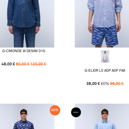
G-CIMONDE W DENIM D1G
48,00
€
60,00
€
120,00
€
G-ELIOR LS AOP AOP FA6
38,00
€
60
%
96,00
€
60
%