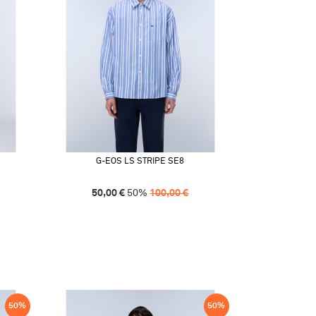
G-EOS LS STRIPE SE8
50,00
€
50
%
100,00
€
50
%
50
%