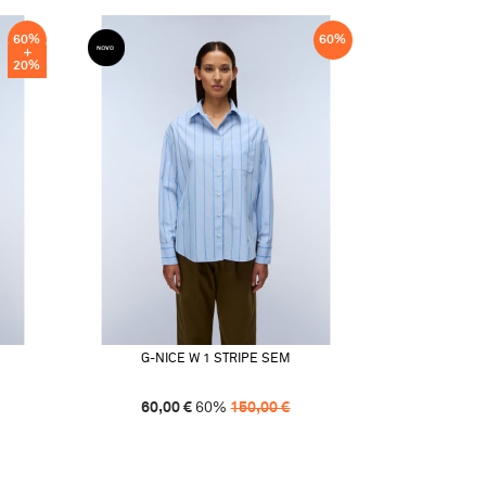
60
%
60
%
20
%
G-NICE W 1 STRIPE SEM
60,00
€
60
%
150,00
€