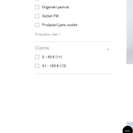
Organski pamuk
Outlet FW
Proljeće/Ljeto-outlet
Prikažite više
Cijena
0 - 50 € (11)
51 - 100 € (13)