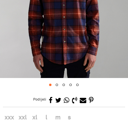
1
2
3
4
5
Podijeli
xxx
xxl
xl
l
m
s