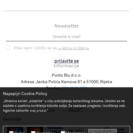
Newsletter
čitao sam i složio se sa
uvjetima korištenja
prijavite se
Informacije
Punto Blu d.o.o.
Adresa:
Janka Polića Kamova 81 a 51000, Rijeka
Telefon:
051/627-772
Napapijri Cookie Policy
„Stranica koristi „kolačiće“ u cilju poboljšanja korisničkog iskustva. Ukoliko se ne
slažete s uvjetima korištenja kliknite ovdje. Za nastavak pregleda i korištenja web
www.napapijri.hr
NB SOFT
©2026
, Izrada
. Sva prava zadržana.
trgovine zatvorite ovaj prozor.“
Detaljnije