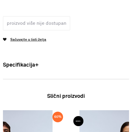
proizvod više nije dostupan
Sačuvajte u listi želja
Specifikacija
Uvoznik: Punto Blu d.o.o. Viška 23, Split, Hrvatska. Proizvođač: VF
International SAGL-Stabio, Švicarska Muškarci Košulja Indonezija
100% Pamuk FW23
Slični proizvodi
60
%