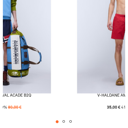
AVAL ACADE B2Q
V-HALDANE AME
40
%
80,00
€
35,00
€
41
1
2
3