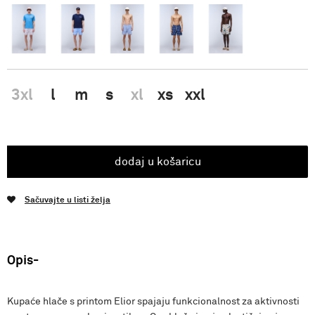
3xl
l
m
s
xl
xs
xxl
dodaj u košaricu
Sačuvajte u listi želja
Opis
Kupaće hlače s printom Elior spajaju funkcionalnost za aktivnosti