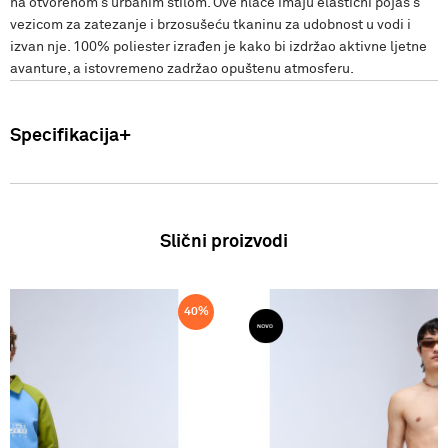
na otvorenom s urbanim stilom. Ove hlače imaju elastični pojas s
vezicom za zatezanje i brzosušeću tkaninu za udobnost u vodi i
izvan nje. 100% poliester izrađen je kako bi izdržao aktivne ljetne
avanture, a istovremeno zadržao opuštenu atmosferu.
Specifikacija
Uvoznik: Punto Blu d.o.o. Viška 23, Split, Hrvatska. Proizvođač: VF
International SAGL-Stabio, Švicarska Muškarci: Kupaće hlače
Sastav: 100% Poliester Zemlja podrijetla: Turska SS26
Slični proizvodi
40
%