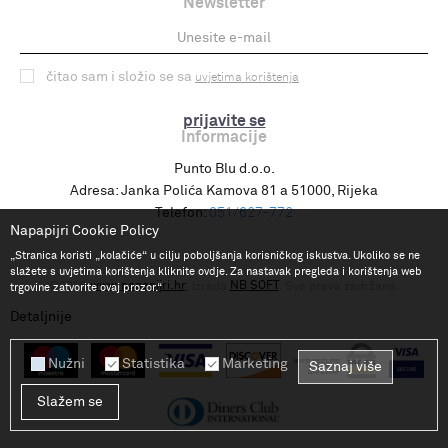
Newsletter
čitao sam i složio se sa
uvjetima korištenja
prijavite se
Informacije
Punto Blu d.o.o.
Adresa:
Janka Polića Kamova 81 a 51000, Rijeka
Telefon:
051/627-772
Napapijri Cookie Policy
„Stranica koristi „kolačiće“ u cilju poboljšanja korisničkog iskustva. Ukoliko se ne
slažete s uvjetima korištenja kliknite ovdje. Za nastavak pregleda i korištenja web
www.napapijri.hr
NB SOFT
©2026
, Izrada
. Sva prava zadržana.
trgovine zatvorite ovaj prozor.“
Detaljnije
Nužni
Statistika
Marketing
Saznaj više
Slažem se