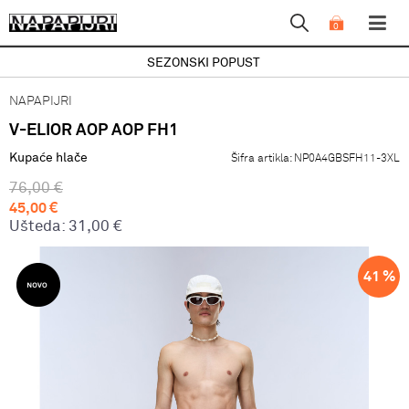
0
SEZONSKI POPUST
NAPAPIJRI
V-ELIOR AOP AOP FH1
Kupaće hlače
Šifra artikla:
NP0A4GBSFH11-3XL
76,00
€
45,00
€
Ušteda:
31,00
€
41
%