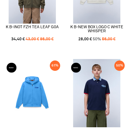
K B-INOT FZH TEA LEAF G0A
K B-NEW BOX LOGO C WHITE
WHISPER
34,40
€
43,00
€
86,00
€
28,00
€
50
%
56,00
€
61
%
50
%