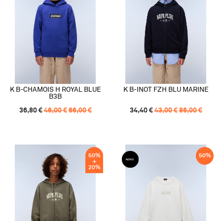
K B-CHAMOIS H ROYAL BLUE
K B-INOT FZH BLU MARINE
B3B
36,80
€
46,00
€
66,00
€
34,40
€
43,00
€
86,00
€
50
%
50
%
20
%