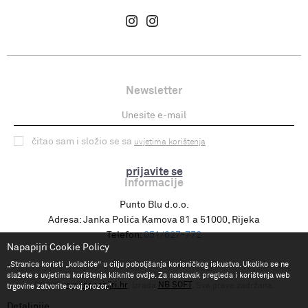
Newsletter
čitao sam i složio se sa
uvjetima korištenja
prijavite se
Informacije
Punto Blu d.o.o.
Adresa:
Janka Polića Kamova 81 a 51000, Rijeka
Telefon:
051/627-772
Napapijri Cookie Policy
„Stranica koristi „kolačiće“ u cilju poboljšanja korisničkog iskustva. Ukoliko se ne
slažete s uvjetima korištenja kliknite ovdje. Za nastavak pregleda i korištenja web
www.napapijri.hr
NB SOFT
©2026
, Izrada
. Sva prava zadržana.
trgovine zatvorite ovaj prozor.“
Detaljnije