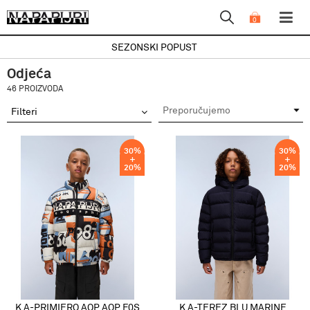
0
SEZONSKI POPUST
Odjeća
46 PROIZVODA
Filteri
30
%
30
%
20
%
20
%
K A-PRIMIERO AOP AOP F0S
K A-TEREZ BLU MARINE