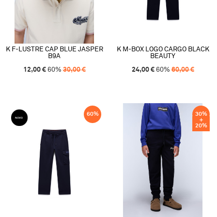
K F-LUSTRE CAP BLUE JASPER
K M-BOX LOGO CARGO BLACK
B9A
BEAUTY
12,00
€
60
%
30,00
€
24,00
€
60
%
60,00
€
60
%
30
%
20
%