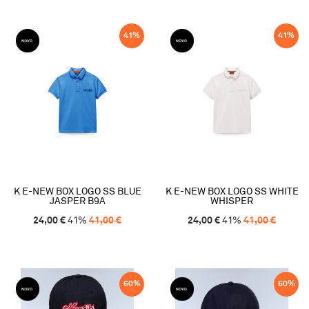
41
%
41
%
K E-NEW BOX LOGO SS BLUE
K E-NEW BOX LOGO SS WHITE
JASPER B9A
WHISPER
24,00
€
41
%
41,00
€
24,00
€
41
%
41,00
€
60
%
60
%