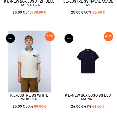
K B-NEW BOX LOGO FZH BLUE
K E-LUSTRE SS NAVAL ACADE
JASPER B9A
B2Q
30,00
€
61
%
76,00
€
25,00
€
50
%
50,00
€
50
%
41
%
K E-LUSTRE SS WHITE
K E-NEW BOX LOGO SS BLU
WHISPER
MARINE
25,00
€
50
%
50,00
€
24,00
€
41
%
41,00
€