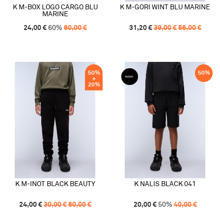
K M-BOX LOGO CARGO BLU
K M-GORI WINT BLU MARINE
MARINE
24,00
€
60
%
60,00
€
31,20
€
39,00
€
56,00
€
50
%
50
%
20
%
K M-INOT BLACK BEAUTY
K NALIS BLACK 041
24,00
€
30,00
€
60,00
€
20,00
€
50
%
40,00
€