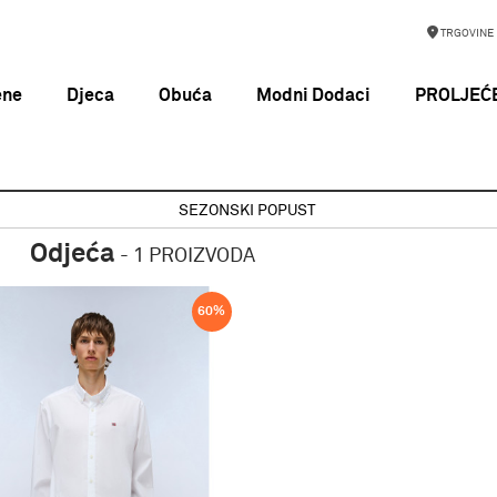
TRGOVINE
ene
Djeca
Obuća
Modni Dodaci
PROLJEĆE
SEZONSKI POPUST
Odjeća
-
1 PROIZVODA
60
%