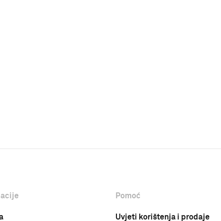
acije
Pomoć
a
Uvjeti korištenja i prodaje