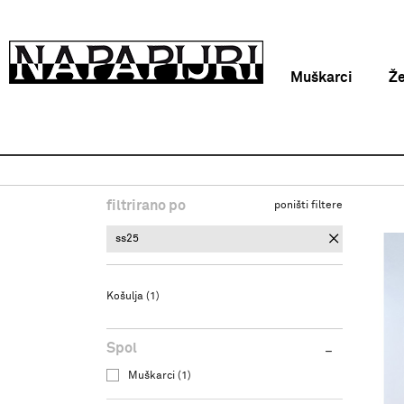
Muškarci
Ž
Napapijri Hrvatska online
Proizvodi
Odjeća
filtrirano po
poništi filtere
ss25
Košulja
(1)
Spol
Muškarci (1)