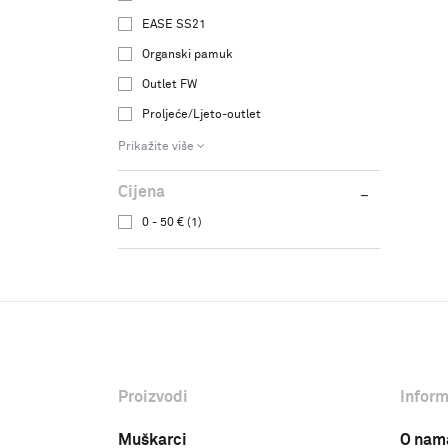
EASE SS21
Organski pamuk
Outlet FW
Proljeće/Ljeto-outlet
Prikažite više
Cijena
0 - 50 € (1)
Proizvodi
Inform
Muškarci
O nam