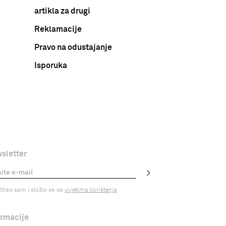
artikla za drugi
Reklamacije
Pravo na odustajanje
Isporuka
sletter
čitao sam i složio se sa
uvjetima korištenja
ormacije