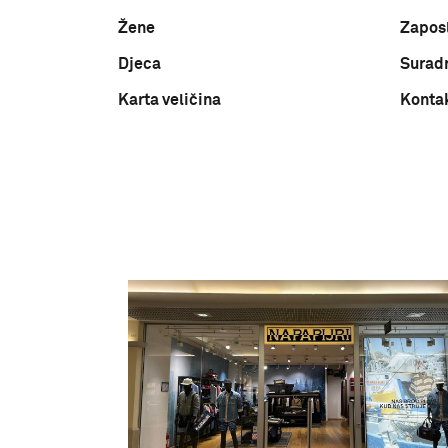
Žene
Zapos
Djeca
Surad
Karta veličina
Konta