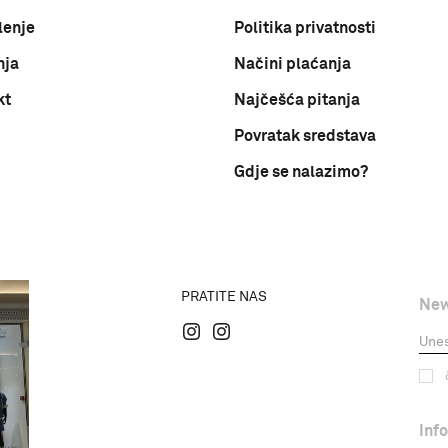
lenje
Politika privatnosti
nja
Načini plaćanja
kt
Najčešća pitanja
Povratak sredstava
Gdje se nalazimo?
PRATITE NAS
New
Inf