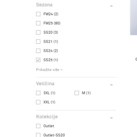
Sezona
FW24 (2)
FW25 (80)
SS20 (3)
SS21 (1)
SS24 (2)
SS25 (1)
Prikažite više
Veličina
3XL
(1)
M
(1)
XXL
(1)
Kolekcije
Outlet
Outlet-SS20