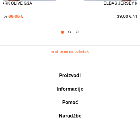
DARK OLIVE G3A
ELBAS JERSEY M
41
%
66,00
€
39,00
€
41
1
2
3
vratite se na početak
Proizvodi
Informacije
Muškarci
Žene
Pomoć
O nama
Djeca
Zaposlenje
Uvjeti korištenja i prodaje
Narudžbe
Karta veličina
Suradnja
Politika privatnosti
Zamjena veličine ili zamjena artikla za drugi