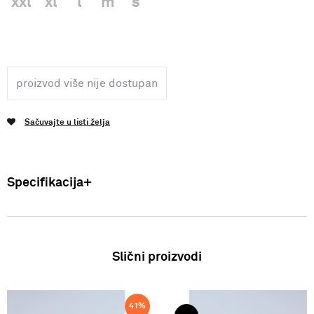
xxl
xl
l
m
s
proizvod više nije dostupan
Sačuvajte u listi želja
Specifikacija
Uvoznik: Punto Blu d.o.o. Viška 23, Split, Hrvatska. Proizvođač: VF
International SAGL-Stabio, Švicarska Muškarci: Polo majica
Zemlja podrijetla: Bangladeš SS25
Slični proizvodi
41
%