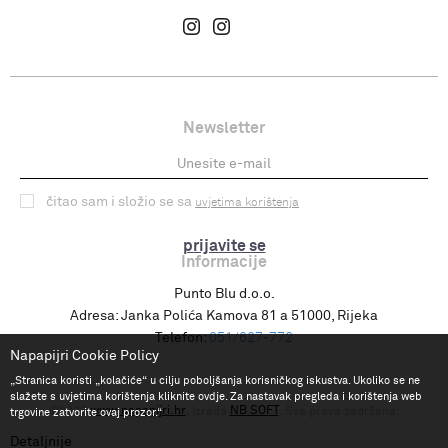
Newsletter
čitao sam i složio se sa
uvjetima korištenja
prijavite se
Informacije
Punto Blu d.o.o.
Adresa:
Janka Polića Kamova 81 a 51000, Rijeka
Telefon:
051/627-772
Napapijri Cookie Policy
„Stranica koristi „kolačiće“ u cilju poboljšanja korisničkog iskustva. Ukoliko se ne
slažete s uvjetima korištenja kliknite ovdje. Za nastavak pregleda i korištenja web
www.napapijri.hr
NB SOFT
©2026
, Izrada
. Sva prava zadržana.
trgovine zatvorite ovaj prozor.“
Detaljnije