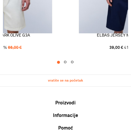
DARK OLIVE G3A
ELBAS JERSEY M
41
%
66,00
€
39,00
€
41
1
2
3
vratite se na početak
Proizvodi
Informacije
Muškarci
Žene
Pomoć
O nama