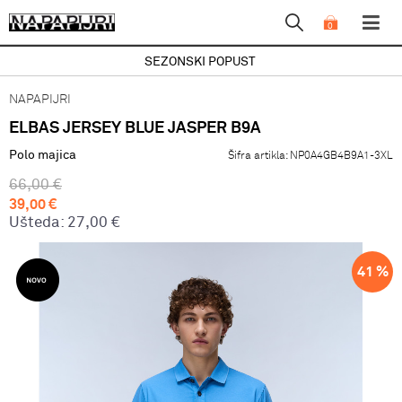
0
SEZONSKI POPUST
NAPAPIJRI
ELBAS JERSEY BLUE JASPER B9A
Polo majica
Šifra artikla:
NP0A4GB4B9A1-3XL
66,00
€
39,00
€
Ušteda:
27,00
€
41
%