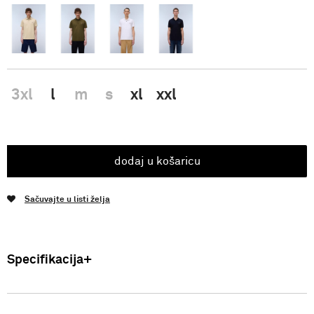
3xl
l
m
s
xl
xxl
dodaj u košaricu
Sačuvajte u listi želja
Specifikacija
Uvoznik: Punto Blu d.o.o. Viška 23, Split, Hrvatska. Proizvođač: VF