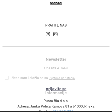
pronađi
PRATITE NAS
Newsletter
čitao sam i složio se sa
uvjetima korištenja
prijavite se
Informacije
Punto Blu d.o.o.
Adresa:
Janka Polića Kamova 81 a 51000, Rijeka
Telefon:
051/627-772