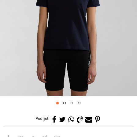
1
2
3
4
Podijeli