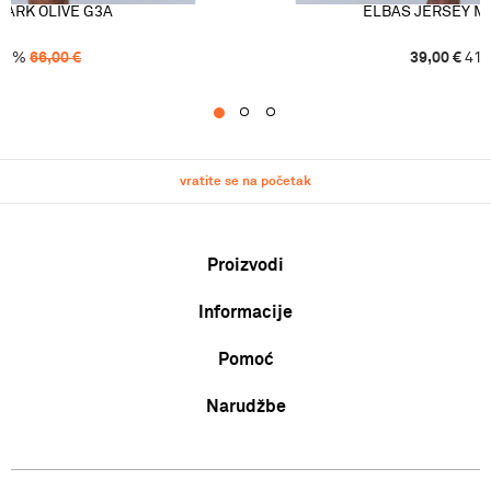
DARK OLIVE G3A
ELBAS JERSEY M
41
%
66,00
€
39,00
€
41
1
2
3
vratite se na početak
Proizvodi
Informacije
Muškarci
Žene
Pomoć
O nama
Djeca
Zaposlenje
Uvjeti korištenja i prodaje
Narudžbe
Karta veličina
Suradnja
Politika privatnosti
Zamjena veličine ili zamjena artikla za drugi