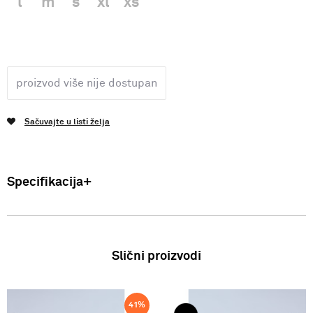
l
m
s
xl
xs
proizvod više nije dostupan
Sačuvajte u listi želja
Specifikacija
Uvoznik: Punto Blu d.o.o. Viška 23, Split, Hrvatska. Proizvođač: VF
International SAGL-Stabio, Švicarska Žene: Polo Majica Zemlja:
Turska Sastav: 100% Pamuk SS24
Slični proizvodi
41
%