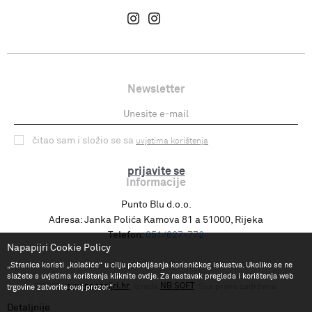
Newsletter
čitao sam i složio se sa
uvjetima korištenja
prijavite se
Informacije
Punto Blu d.o.o.
Adresa:
Janka Polića Kamova 81 a 51000, Rijeka
Telefon:
051/627-772
Napapijri Cookie Policy
„Stranica koristi „kolačiće“ u cilju poboljšanja korisničkog iskustva. Ukoliko se ne
slažete s uvjetima korištenja kliknite ovdje. Za nastavak pregleda i korištenja web
www.napapijri.hr
NB SOFT
©2026
, Izrada
. Sva prava zadržana.
trgovine zatvorite ovaj prozor.“
Detaljnije