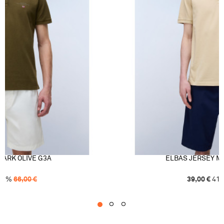
DARK OLIVE G3A
ELBAS JERSEY M
41
%
66,00
€
39,00
€
41
1
2
3