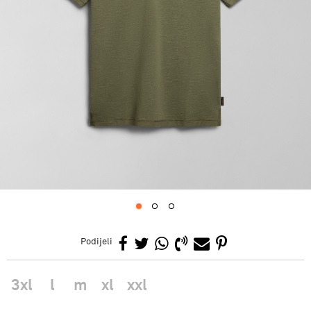
1
2
3
Podijeli
3xl
l
m
xl
xxl