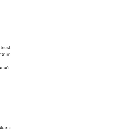
alnost
entnim
ajući
škarci: