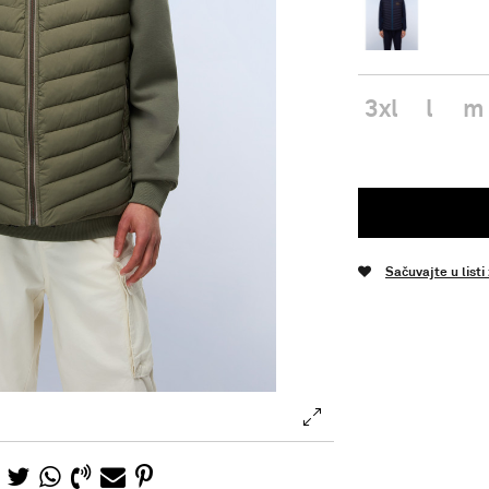
3xl
l
m
Sačuvajte u listi
.