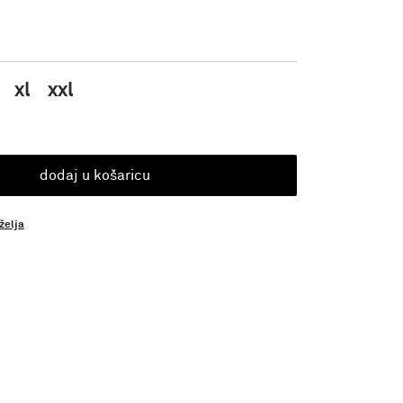
xl
xxl
dodaj u košaricu
 želja