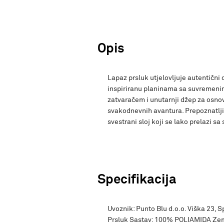
Opis
Lapaz prsluk utjelovljuje autentični 
inspiriranu planinama sa suvremenim
zatvaračem i unutarnji džep za osnov
svakodnevnih avantura. Prepoznatlji
svestrani sloj koji se lako prelazi sa 
Specifikacija
Uvoznik: Punto Blu d.o.o. Viška 23, 
Prsluk Sastav: 100% POLIAMIDA Zem