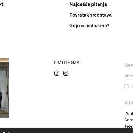
kt
Najčešća pitanja
Povratak sredstava
Gdje se nalazimo?
PRATITE NAS
New
Inf
Punt
Adre
Tele