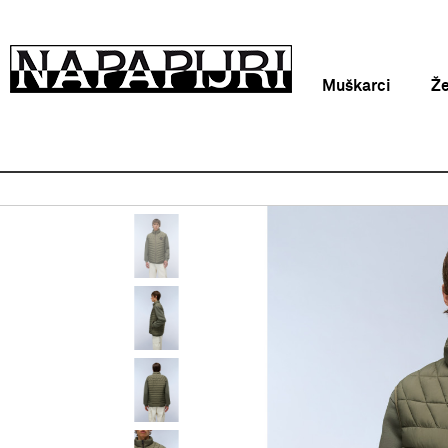
Muškarci
Ž
Napapijri Hrvatska online
Proizvodi
Odjeća
Prsluk