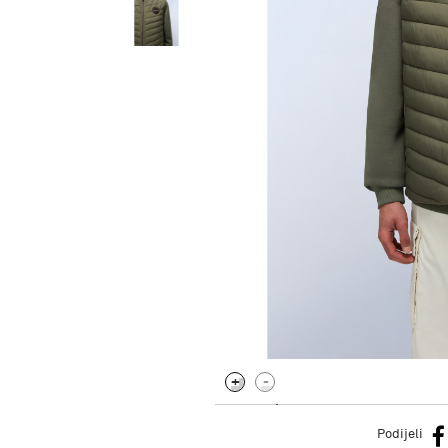
.
Podijeli