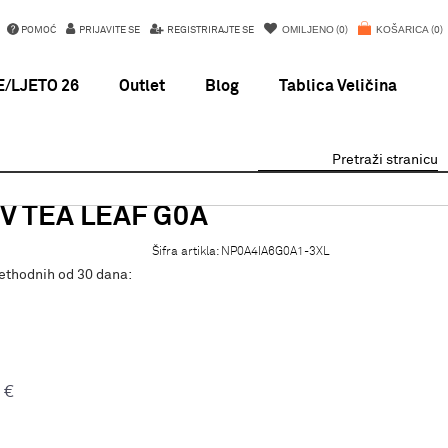
OMILJENO
KOŠARICA
POMOĆ
PRIJAVITE SE
REGISTRIRAJTE SE
0
0
/LJETO 26
Outlet
Blog
Tablica Veličina
Pretraži stranicu
V TEA LEAF G0A
Šifra artikla:
NP0A4IA6G0A1-3XL
rethodnih od 30 dana:
€