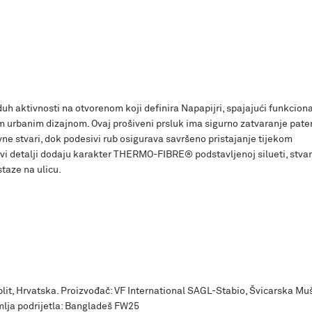
duh aktivnosti na otvorenom koji definira Napapijri, spajajući funkcion
 urbanim dizajnom. Ovaj prošiveni prsluk ima sigurno zatvaranje pat
ne stvari, dok podesivi rub osigurava savršeno pristajanje tijekom
vi detalji dodaju karakter THERMO-FIBRE® podstavljenoj silueti, stvar
staze na ulicu.
Split, Hrvatska. Proizvođač: VF International SAGL-Stabio, Švicarska Mu
lja podrijetla: Bangladeš FW25