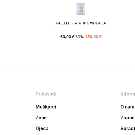
A-BELLE V W WHITE WHISPER
60,00
€
60
%
150,00
€
Proizvodi
Inform
Muškarci
O nam
Žene
Zapos
Djeca
Surad