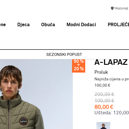
TRGOVINE
ene
Djeca
Obuća
Modni Dodaci
PROLJEĆE
A-LAPAZ V TEA LEAF G0A
SEZONSKI POPUST
NAPAPIJRI
A-LAPAZ 
50
%
20
%
Prsluk
Najniža cijena u p
100,00 €
200,00
€
100,00
€
80,00
€
Ušteda:
120,00