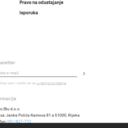
Pravo na odustajanje
Isporuka
sletter
čitao sam i složio se sa
uvjetima korištenja
ormacije
o Blu d.o.o.
sa:
Janka Polića Kamova 81 a 51000, Rijeka
fon:
051/627-772