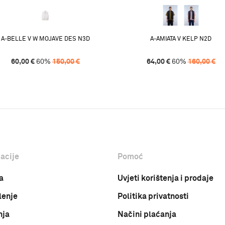
A-BELLE V W MOJAVE DES N3D
A-AMIATA V KELP N2D
60,00
€
60
%
150,00
€
64,00
€
60
%
160,00
€
acije
Pomoć
a
Uvjeti korištenja i prodaje
lenje
Politika privatnosti
nja
Načini plaćanja