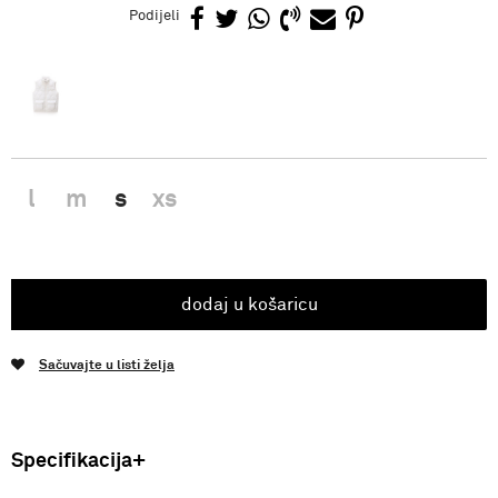
Podijeli
l
m
s
xs
dodaj u košaricu
Sačuvajte u listi želja
Specifikacija