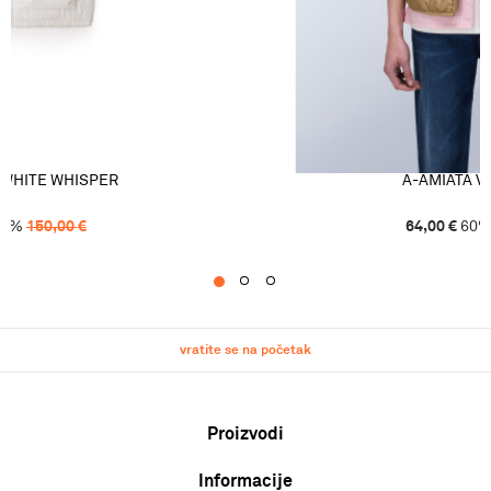
 WHITE WHISPER
A-AMIATA V
0
%
150,00
€
64,00
€
60
1
2
3
vratite se na početak
Proizvodi
Informacije
Muškarci