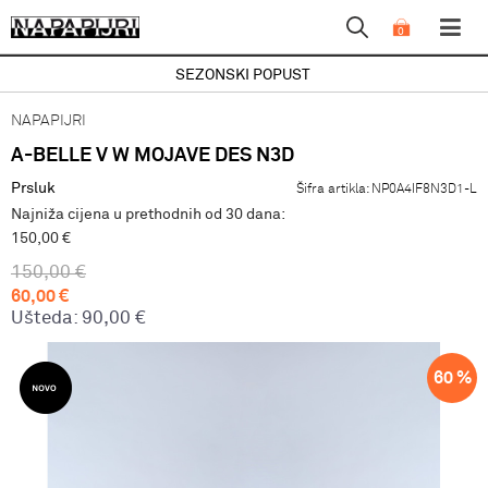
0
SEZONSKI POPUST
NAPAPIJRI
A-BELLE V W MOJAVE DES N3D
Prsluk
Šifra artikla:
NP0A4IF8N3D1-L
Najniža cijena u prethodnih od 30 dana:
150,00 €
150,00
€
60,00
€
Ušteda:
90,00
€
60
%