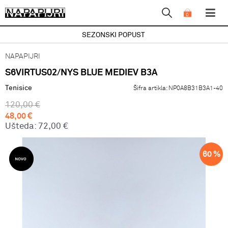
0
SEZONSKI POPUST
NAPAPIJRI
S6VIRTUS02/NYS BLUE MEDIEV B3A
Tenisice
Šifra artikla:
NP0A8B31B3A1-40
120,00
€
48,00
€
Ušteda:
72,00
€
60
%