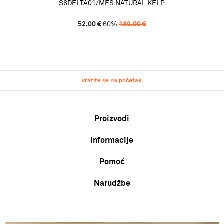
S6DELTA01/MES NATURAL KELP
52,00
€
60
%
130,00
€
vratite se na početak
Proizvodi
Informacije
Muškarci
Žene
Pomoć
O nama
Djeca
Zaposlenje
Uvjeti korištenja i prodaje
Narudžbe
Karta veličina
Suradnja
Politika privatnosti
Zamjena veličine ili zamjena artikla za drugi