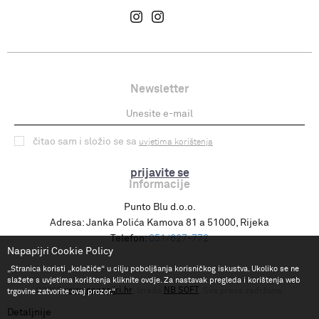
Newsletter
čitao sam i složio se sa
uvjetima korištenja
prijavite se
Informacije
Punto Blu d.o.o.
Adresa:
Janka Polića Kamova 81 a 51000, Rijeka
Telefon:
051/627-772
Napapijri Cookie Policy
„Stranica koristi „kolačiće“ u cilju poboljšanja korisničkog iskustva. Ukoliko se ne
slažete s uvjetima korištenja kliknite ovdje. Za nastavak pregleda i korištenja web
www.napapijri.hr
NB SOFT
©2026
, Izrada
. Sva prava zadržana.
trgovine zatvorite ovaj prozor.“
Detaljnije