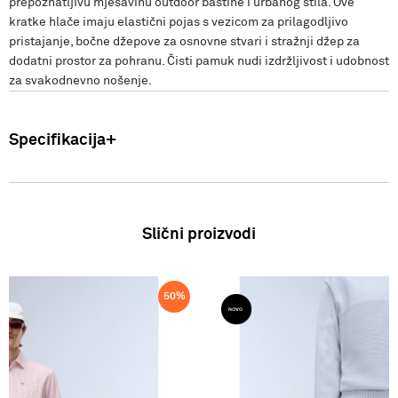
prepoznatljivu mješavinu outdoor baštine i urbanog stila. Ove
kratke hlače imaju elastični pojas s vezicom za prilagodljivo
pristajanje, bočne džepove za osnovne stvari i stražnji džep za
dodatni prostor za pohranu. Čisti pamuk nudi izdržljivost i udobnost
za svakodnevno nošenje.
Specifikacija
Uvoznik: Punto Blu d.o.o. Viška 23, Split, Hrvatska. Proizvođač: VF
International SAGL-Stabio, Švicarska Muškarci: Bermude Sastav:
100% Pamuk Zemlja podrijetla: Bangladeš SS26
Slični proizvodi
50
%