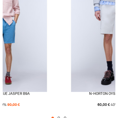
BLUE JASPER B9A
N-HORTON OYST
50
%
90,00
€
60,00
€
40
1
2
3