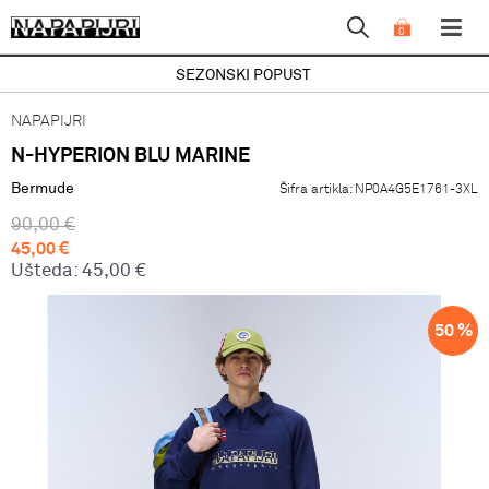
0
SEZONSKI POPUST
NAPAPIJRI
N-HYPERION BLU MARINE
Bermude
Šifra artikla:
NP0A4G5E1761-3XL
90,00
€
45,00
€
Ušteda:
45,00
€
50
%