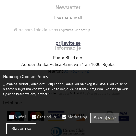
Newsletter
čitao sam i složio se sa
uvjetima korištenja
prijavite se
Informacije
Punto Blu d.o.o.
Adresa:
Janka Polića Kamova 81 a 51000, Rijeka
Telefon:
051/627-772
Napapijri Cookie Policy
„Stranica koristi „kolačiće“ u cilju poboljšanja korisničkog iskustva. Ukoliko se ne
slažete s uvjetima korištenja kliknite ovdje. Za nastavak pregleda i korištenja web
www.napapijri.hr
NB SOFT
©2026
, Izrada
. Sva prava zadržana.
trgovine zatvorite ovaj prozor.“
Detaljnije
Nužni
Statistika
Marketing
Saznaj više
Slažem se