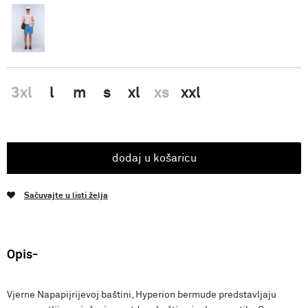
3xl
l
m
s
xl
xs
xxl
dodaj u košaricu
Sačuvajte u listi želja
Opis
Vjerne Napapijrijevoj baštini, Hyperion bermude predstavljaju