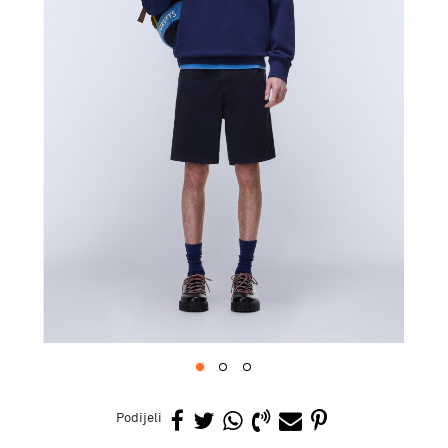
1
2
3
Podijeli