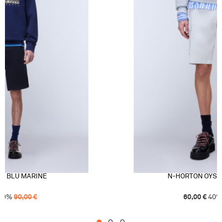
N BLU MARINE
N-HORTON OYST
50
%
90,00
€
60,00
€
40
1
2
3