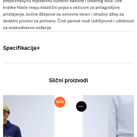
prepoznatljivu mješavinu outdoor baštine i urbanog stila. Ove
kratke hlače imaju elastični pojas s vezicom za prilagodljivo
pristajanje, bočne džepove za osnovne stvari i stražnji džep za
dodatni prostor za pohranu. Čisti pamuk nudi izdržljivost i udobnost
za svakodnevno nošenje.
Specifikacija
Uvoznik: Punto Blu d.o.o. Viška 23, Split, Hrvatska. Proizvođač: VF
International SAGL-Stabio, Švicarska Muškarci: Bermude Sastav:
100% Pamuk Zemlja podrijetla: Bangladeš SS26
Slični proizvodi
50
%