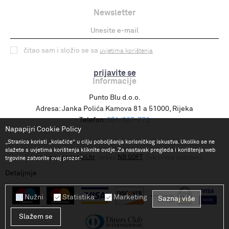
Newsletter
čitao sam i složio se sa
uvjetima korištenja
prijavite se
Informacije
Punto Blu d.o.o.
Adresa:
Janka Polića Kamova 81 a 51000, Rijeka
Telefon:
051/627-772
Napapijri Cookie Policy
„Stranica koristi „kolačiće“ u cilju poboljšanja korisničkog iskustva. Ukoliko se ne
slažete s uvjetima korištenja kliknite ovdje. Za nastavak pregleda i korištenja web
www.napapijri.hr
NB SOFT
©2026
, Izrada
. Sva prava zadržana.
trgovine zatvorite ovaj prozor.“
Detaljnije
Nužni
Statistika
Marketing
Saznaj više
Slažem se