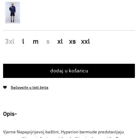
3xl
l
m
s
xl
xs
xxl
dodaj u košaricu
Sačuvajte u listi želja
Opis
Vjerne Napapijrijevoj baštini, Hyperion bermude predstavljaju