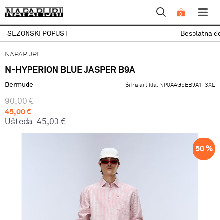
0
Besplatna dostava u roku od 3 do 5 rad
NAPAPIJRI
N-HYPERION BLUE JASPER B9A
Bermude
Šifra artikla:
NP0A4G5EB9A1-3XL
90,00
€
45,00
€
Ušteda:
45,00
€
50
%