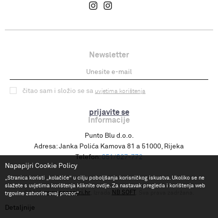
Newsletter
čitao sam i složio se sa
uvjetima korištenja
prijavite se
Informacije
Punto Blu d.o.o.
Adresa:
Janka Polića Kamova 81 a 51000, Rijeka
Telefon:
051/627-772
Napapijri Cookie Policy
„Stranica koristi „kolačiće“ u cilju poboljšanja korisničkog iskustva. Ukoliko se ne
slažete s uvjetima korištenja kliknite ovdje. Za nastavak pregleda i korištenja web
www.napapijri.hr
NB SOFT
©2026
, Izrada
. Sva prava zadržana.
trgovine zatvorite ovaj prozor.“
Detaljnije