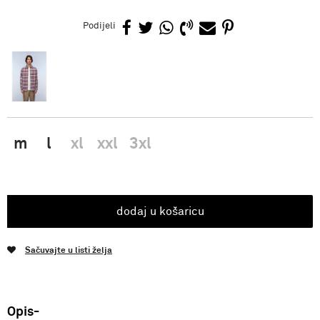
Podijeli
m
l
xl
xxl
3xl
dodaj u košaricu
Sačuvajte u listi želja
Opis