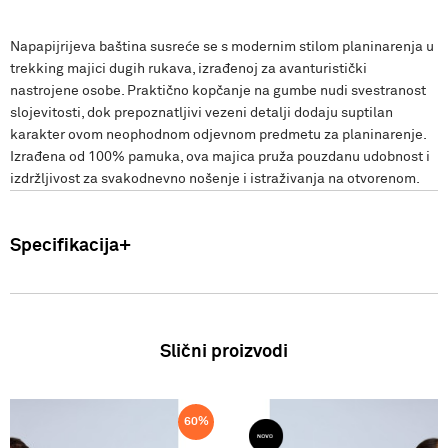
Napapijrijeva baština susreće se s modernim stilom planinarenja u
trekking majici dugih rukava, izrađenoj za avanturistički
nastrojene osobe. Praktično kopčanje na gumbe nudi svestranost
slojevitosti, dok prepoznatljivi vezeni detalji dodaju suptilan
karakter ovom neophodnom odjevnom predmetu za planinarenje.
Izrađena od 100% pamuka, ova majica pruža pouzdanu udobnost i
izdržljivost za svakodnevno nošenje i istraživanja na otvorenom.
Specifikacija
Uvoznik: Punto Blu d.o.o. Viška 23, Split, Hrvatska. Proizvođač: VF
International SAGL-Stabio, Švicarska Muškarci: Košulja Sastav:
100% Pamuk Zemlja podrijetla: Indonezija FW25
Slični proizvodi
60
%