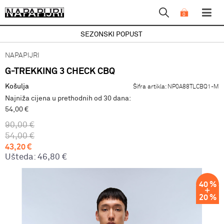
0
SEZONSKI POPUST
NAPAPIJRI
G-TREKKING 3 CHECK CBQ
Košulja
Šifra artikla:
NP0A88TLCBQ1-M
Najniža cijena u prethodnih od 30 dana:
54,00 €
90,00
€
54,00
€
43,20
€
Ušteda:
46,80
€
40
%
20
%